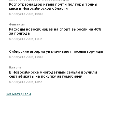
Роспотребнадзор изъял почти полторы тонны
мяса в Новосибирской области
07 Августа 2026, 15:00
Финансы
Расходы новосибирцев на спорт выросли на 40%
за полгода
07 Августа 2026, 14:35
Сибирские аграрии увеличивают посевы горчицы
07 Августа 2026, 14:00
Власть
В Новосибирске многодетным семьям вручили
сертификаты на покупку автомобилей
07 Августа 2026, 13:55
Авто
Общество
Все материалы
Треть автовладельцев в Новосибирской области
«поставили машины на прикол»
07 Августа 2026, 13:00