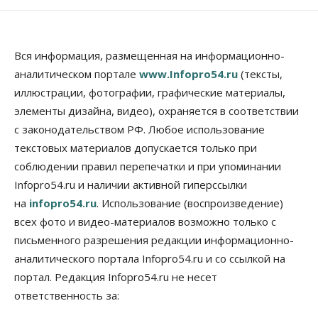
Власть
Школы, библиотеки, пешеходные тротуары:
депутаты Госдумы контролируют работы на
социальных объектах
Вся информация, размещенная на информационно-
07 Августа 2026, 12:35
аналитическом портале
www.Infopro54.ru
(тексты,
Общество
иллюстрации, фотографии, графические материалы,
Синоптики рассказали о погоде в Новосибирске
элементы дизайна, видео), охраняется в соответствии
на выходных
с законодательством РФ. Любое использование
07 Августа 2026, 12:00
текстовых материалов допускается только при
Общество
соблюдении правил перепечатки и при упоминании
Жители Новосибирска смогут добровольно
Infopro54.ru и наличии активной гиперссылки
повысить свою пенсию
07 Августа 2026, 11:30
на
infopro54.ru
. Использование (воспроизведение)
всех фото и видео-материалов возможно только с
Общество
письменного разрешения редакции информационно-
Деньгами будут распоряжаться дети: в десяти
школах Новосибирской области введут
аналитического портала Infopro54.ru и со ссылкой на
инициативное бюджетирование
портал. Редакция Infopro54.ru не несет
07 Августа 2026, 11:00
ответственность за:
Общество
Право&Порядок