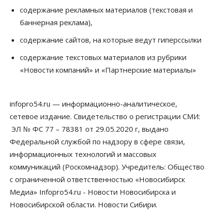
В Новосибирске руководителя отдела полиции
содержание рекламных материалов (текстовая и
заключили под стражу
баннерная реклама),
07 Августа 2026, 10:15
содержание сайтов, на которые ведут гиперссылки
Общество
Недели жары повлияли на урожай в
содержание текстовых материалов из рубрики
Новосибирской области, но режима ЧС не будет
«Новости компаний» и «Партнерские материалы»
07 Августа 2026, 10:00
Бизнес
Право&Порядок
Предприятия Новосибирска
infopro54.ru — информационно-аналитическое,
выстраивают системы защиты от атак БПЛА
сетевое издание. Свидетельство о регистрации СМИ:
07 Августа 2026, 09:00
ЭЛ № ФС 77 – 78381 от 29.05.2020 г, выдано
Бизнес
Федеральной службой по надзору в сфере связи,
По «Сибэлектротерму» выдали исполнительные
информационных технологий и массовых
листы на полмиллиарда рублей
07 Августа 2026, 08:00
коммуникаций (Роскомнадзор). Учредитель: Общество
с ограниченной ответственностью «Новосибирск
Бизнес
Власть
Медицина
Общество
Медиа» Infopro54.ru - Новости Новосибирска и
Искусственный интеллект предлагают
привлекать к разработке новых лекарств в
Новосибирской области. Новости Сибири.
России