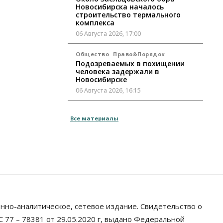
Новосибирска началось
строительство термального
комплекса
06 Августа 2026, 17:00
Общество
Право&Порядок
Подозреваемых в похищении
человека задержали в
Новосибирске
06 Августа 2026, 16:15
Общество
Все материалы
Пенсионеры старше 80 лет в
Новосибирской области получили
повышенные пенсии
06 Августа 2026, 16:00
Финансы
Россияне оформили ипотечных
кредитов на 2,6 трлн рублей
06 Августа 2026, 15:53
нно-аналитическое, сетевое издание. Свидетельство о
Власть
 77 – 78381 от 29.05.2020 г, выдано Федеральной