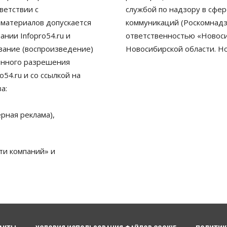
ветствии с
службой по надзору в сфе
 материалов допускается
коммуникаций (Роскомнадз
нии Infopro54.ru и
ответственностью «Новосиб
ование (воспроизведение)
Новосибирской области. Н
енного разрешения
54.ru и со ссылкой на
а:
рная реклама),
ти компаний» и