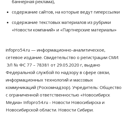
баннерная реклама),
07 Августа 2026, 10:15
содержание сайтов, на которые ведут гиперссылки
Общество
Недели жары повлияли на урожай в
содержание текстовых материалов из рубрики
Новосибирской области, но режима ЧС не будет
«Новости компаний» и «Партнерские материалы»
07 Августа 2026, 10:00
Бизнес
Право&Порядок
Предприятия Новосибирска
infopro54.ru — информационно-аналитическое,
выстраивают системы защиты от атак БПЛА
сетевое издание. Свидетельство о регистрации СМИ:
07 Августа 2026, 09:00
ЭЛ № ФС 77 – 78381 от 29.05.2020 г, выдано
Бизнес
Федеральной службой по надзору в сфере связи,
По «Сибэлектротерму» выдали исполнительные
информационных технологий и массовых
листы на полмиллиарда рублей
07 Августа 2026, 08:00
коммуникаций (Роскомнадзор). Учредитель: Общество
с ограниченной ответственностью «Новосибирск
Бизнес
Власть
Медицина
Общество
Медиа» Infopro54.ru - Новости Новосибирска и
Искусственный интеллект предлагают
привлекать к разработке новых лекарств в
Новосибирской области. Новости Сибири.
России
06 Августа 2026, 19:00