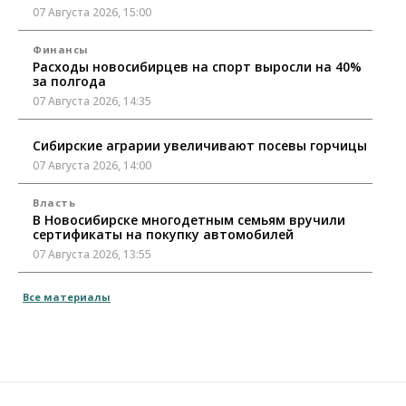
07 Августа 2026, 15:00
Финансы
Расходы новосибирцев на спорт выросли на 40%
за полгода
07 Августа 2026, 14:35
Сибирские аграрии увеличивают посевы горчицы
07 Августа 2026, 14:00
Власть
В Новосибирске многодетным семьям вручили
сертификаты на покупку автомобилей
07 Августа 2026, 13:55
Авто
Общество
Все материалы
Треть автовладельцев в Новосибирской области
«поставили машины на прикол»
07 Августа 2026, 13:00
Власть
Школы, библиотеки, пешеходные тротуары: