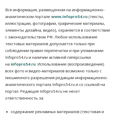
депутаты Госдумы контролируют работы на
социальных объектах
Вся информация, размещенная на информационно-
07 Августа 2026, 12:35
аналитическом портале
www.Infopro54.ru
(тексты,
Общество
иллюстрации, фотографии, графические материалы,
Синоптики рассказали о погоде в Новосибирске
элементы дизайна, видео), охраняется в соответствии
на выходных
с законодательством РФ. Любое использование
07 Августа 2026, 12:00
текстовых материалов допускается только при
Общество
соблюдении правил перепечатки и при упоминании
Жители Новосибирска смогут добровольно
Infopro54.ru и наличии активной гиперссылки
повысить свою пенсию
07 Августа 2026, 11:30
на
infopro54.ru
. Использование (воспроизведение)
всех фото и видео-материалов возможно только с
Общество
письменного разрешения редакции информационно-
Деньгами будут распоряжаться дети: в десяти
школах Новосибирской области введут
аналитического портала Infopro54.ru и со ссылкой на
инициативное бюджетирование
портал. Редакция Infopro54.ru не несет
07 Августа 2026, 11:00
ответственность за:
Общество
Право&Порядок
В Новосибирске руководителя отдела полиции
содержание рекламных материалов (текстовая и
заключили под стражу