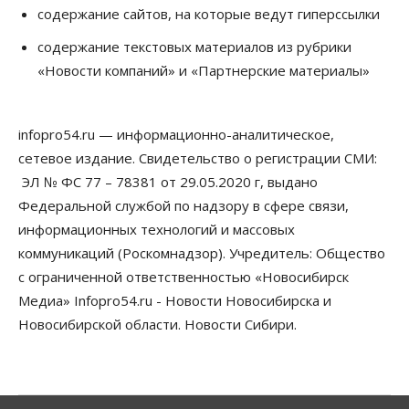
содержание сайтов, на которые ведут гиперссылки
Общество
Технологии
Искусственный интеллект впервые выписал
содержание текстовых материалов из рубрики
штраф за борщевик
«Новости компаний» и «Партнерские материалы»
08 Августа 2026, 15:00
Авто
infopro54.ru — информационно-аналитическое,
Продажи подержанных электромобилей в
Новосибирской области растут второй месяц
сетевое издание. Свидетельство о регистрации СМИ:
08 Августа 2026, 13:00
ЭЛ № ФС 77 – 78381 от 29.05.2020 г, выдано
Федеральной службой по надзору в сфере связи,
Бизнес
Общество
Детские центры Новосибирска
информационных технологий и массовых
перегибают с «педагогикой успеха», считает
коммуникаций (Роскомнадзор). Учредитель: Общество
психолог
08 Августа 2026, 11:00
с ограниченной ответственностью «Новосибирск
Медиа» Infopro54.ru - Новости Новосибирска и
Бизнес
Общество
Новосибирской области. Новости Сибири.
Союз продавцов маркетплейсов
обратился в правительство РФ из-за атак на WB
08 Августа 2026, 10:00
Общество