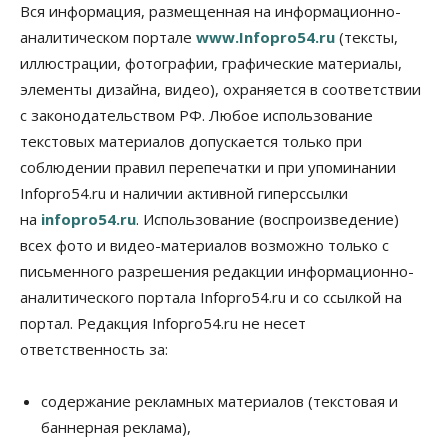
новосибирской сети СТО пояснил кому можно
Вся информация, размещенная на информационно-
заливать бензин Евро‑2
аналитическом портале
www.Infopro54.ru
(тексты,
09 Августа 2026, 10:00
иллюстрации, фотографии, графические материалы,
элементы дизайна, видео), охраняется в соответствии
Бизнес
Общество
Работодатели Новосибирска заявили в центры
с законодательством РФ. Любое использование
занятости почти 32 тысячи вакансий
текстовых материалов допускается только при
09 Августа 2026, 09:00
соблюдении правил перепечатки и при упоминании
Бизнес
Общество
Infopro54.ru и наличии активной гиперссылки
Спрос на машино-места в
на
infopro54.ru
. Использование (воспроизведение)
Новосибирской области вырос в полтора раза
08 Августа 2026, 18:00
всех фото и видео-материалов возможно только с
письменного разрешения редакции информационно-
Общество
аналитического портала Infopro54.ru и со ссылкой на
К современному юридическому образованию в
России возникает много вопросов
портал. Редакция Infopro54.ru не несет
08 Августа 2026, 17:00
ответственность за:
Общество
Новосибирские вузы опубликовали
содержание рекламных материалов (текстовая и
приказы о зачислении на бюджетные места
баннерная реклама),
08 Августа 2026, 16:00