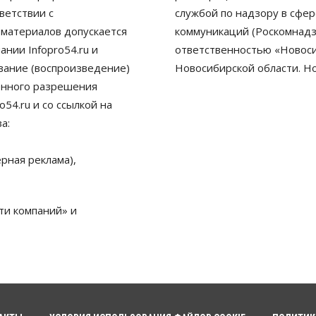
ветствии с
службой по надзору в сфе
 материалов допускается
коммуникаций (Роскомнадз
нии Infopro54.ru и
ответственностью «Новосиб
ование (воспроизведение)
Новосибирской области. Н
енного разрешения
54.ru и со ссылкой на
а:
рная реклама),
ти компаний» и