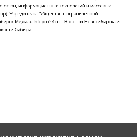
Новосибирской области будут
ре связи, информационных технологий и массовых
согласовывать в Москве
ор). Учредитель: Общество с ограниченной
05 Августа 2026, 18:30
ирск Медиа» Infopro54.ru - Новости Новосибирска и
Власть
Город
Общество
овости Сибири.
В мэрии Новосибирска объяснили
ситуацию с пешеходной зоной на
улице Ленина
05 Августа 2026, 18:00
Бизнес
Власть
Независимые АЗС
Новосибирска получают до 20%
топлива, прописанного в
контрактах
05 Августа 2026, 17:00
Власть
Губернатор поблагодарил
новосибирских строителей за
вклад в развитие региона
05 Августа 2026, 16:40
Бизнес
Общество