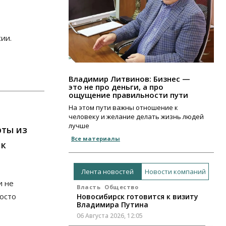
ии.
Владимир Литвинов: Бизнес —
это не про деньги, а про
ощущение правильности пути
На этом пути важны отношение к
человеку и желание делать жизнь людей
лучше
рты из
Все материалы
ик
Лента новостей
Новости компаний
и не
Власть
Общество
осто
Новосибирск готовится к визиту
Владимира Путина
06 Августа 2026, 12:05