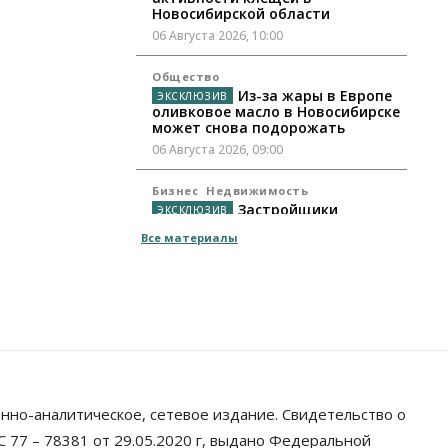
Новосибирской области
06 Августа 2026, 10:00
Общество
Из-за жары в Европе
оливковое масло в Новосибирске
может снова подорожать
06 Августа 2026, 09:00
Бизнес
Недвижимость
Застройщики
Новосибирска доплатили налоги
Все материалы
на сумму почти 700 млн рублей
06 Августа 2026, 08:00
Бизнес
Власть
От регоператора Новосибирска
потребовали погасить долги на
два миллиарда
05 Августа 2026, 19:00
нно-аналитическое, сетевое издание. Свидетельство о
Власть
Отставки И Назначения
Министра транспорта
 77 – 78381 от 29.05.2020 г, выдано Федеральной