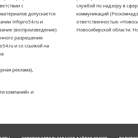
ветствии с
службой по надзору в сфе
 материалов допускается
коммуникаций (Роскомнадз
нии Infopro54.ru и
ответственностью «Новосиб
ование (воспроизведение)
Новосибирской области. Н
енного разрешения
54.ru и со ссылкой на
а:
рная реклама),
ти компаний» и