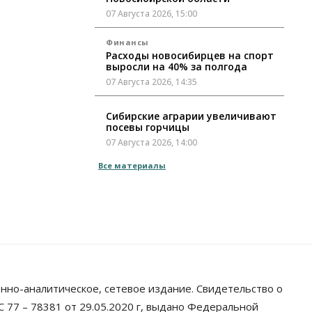
07 Августа 2026, 15:00
Финансы
Расходы новосибирцев на спорт
выросли на 40% за полгода
07 Августа 2026, 14:35
Сибирские аграрии увеличивают
посевы горчицы
07 Августа 2026, 14:00
Все материалы
Власть
В Новосибирске многодетным
семьям вручили сертификаты на
покупку автомобилей
07 Августа 2026, 13:55
Авто
Общество
Треть автовладельцев в
Новосибирской области
«поставили машины на прикол»
нно-аналитическое, сетевое издание. Свидетельство о
07 Августа 2026, 13:00
 77 – 78381 от 29.05.2020 г, выдано Федеральной