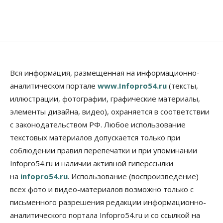
10 Августа 2026, 15:15
Недвижимость
Новосибирск находится в процессе движения к
«человечному» городу
10 Августа 2026, 15:00
Бизнес
Общество
Право&Порядок
Вся информация, размещенная на информационно-
Кафе японской кухни в Новосибирске закрыли на
аналитическом портале
www.Infopro54.ru
(тексты,
45 дней
иллюстрации, фотографии, графические материалы,
10 Августа 2026, 14:45
элементы дизайна, видео), охраняется в соответствии
Недвижимость
с законодательством РФ. Любое использование
Новосибирску нужны яркие объекты и
градообразующие общественные здания
текстовых материалов допускается только при
10 Августа 2026, 14:30
соблюдении правил перепечатки и при упоминании
Infopro54.ru и наличии активной гиперссылки
Общество
на
infopro54.ru
. Использование (воспроизведение)
Предложения по строительству частных
бомбоубежищ появились на российском рынке
всех фото и видео-материалов возможно только с
10 Августа 2026, 14:00
письменного разрешения редакции информационно-
аналитического портала Infopro54.ru и со ссылкой на
Бизнес
Общество