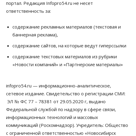
В Новосибирске сформировалось
портал. Редакция Infopro54.ru не несет
профессиональное сообщество стендап-комиков
ответственность за:
10 Августа 2026, 13:30
Недвижимость
содержание рекламных материалов (текстовая и
Антон Рехтин: Вместе строим будущее
баннерная реклама),
10 Августа 2026, 13:15
содержание сайтов, на которые ведут гиперссылки
Бизнес
Общество
Цены в ресторанах Новосибирска выросли на 8%
содержание текстовых материалов из рубрики
10 Августа 2026, 13:00
«Новости компаний» и «Партнерские материалы»
Власть
Духовная и медицинская помощь: корабль-
infopro54.ru — информационно-аналитическое,
церковь посетит 50 поселений Новосибирской
области
сетевое издание. Свидетельство о регистрации СМИ:
10 Августа 2026, 12:15
ЭЛ № ФС 77 – 78381 от 29.05.2020 г, выдано
Федеральной службой по надзору в сфере связи,
Общество
В Новосибирской области число дел о
информационных технологий и массовых
банкротстве с начала года выросло на 7,2 %
коммуникаций (Роскомнадзор). Учредитель: Общество
10 Августа 2026, 12:00
с ограниченной ответственностью «Новосибирск