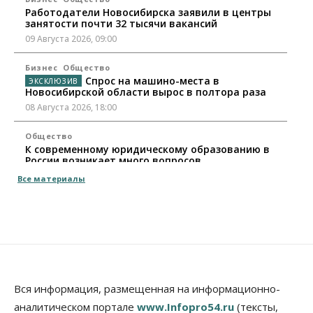
Работодатели Новосибирска заявили в центры
занятости почти 32 тысячи вакансий
09 Августа 2026, 09:00
Бизнес
Общество
Спрос на машино-места в
Новосибирской области вырос в полтора раза
08 Августа 2026, 18:00
Общество
К современному юридическому образованию в
России возникает много вопросов
08 Августа 2026, 17:00
Все материалы
Общество
Новосибирские вузы опубликовали
приказы о зачислении на бюджетные места
08 Августа 2026, 16:00
Общество
Технологии
Искусственный интеллект впервые выписал
Вся информация, размещенная на информационно-
штраф за борщевик
аналитическом портале
www.Infopro54.ru
(тексты,
08 Августа 2026, 15:00