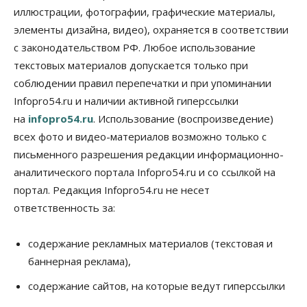
иллюстрации, фотографии, графические материалы,
элементы дизайна, видео), охраняется в соответствии
Авто
Продажи подержанных электромобилей в
с законодательством РФ. Любое использование
Новосибирской области растут второй месяц
текстовых материалов допускается только при
08 Августа 2026, 13:00
соблюдении правил перепечатки и при упоминании
Бизнес
Общество
Infopro54.ru и наличии активной гиперссылки
Детские центры Новосибирска
на
infopro54.ru
. Использование (воспроизведение)
перегибают с «педагогикой успеха», считает
психолог
всех фото и видео-материалов возможно только с
08 Августа 2026, 11:00
письменного разрешения редакции информационно-
аналитического портала Infopro54.ru и со ссылкой на
Бизнес
Общество
Союз продавцов маркетплейсов
портал. Редакция Infopro54.ru не несет
обратился в правительство РФ из-за атак на WB
ответственность за:
08 Августа 2026, 10:00
Общество
содержание рекламных материалов (текстовая и
Новосибирцы будут получать квитанции за ЖКУ
баннерная реклама),
по-новому
08 Августа 2026, 09:00
содержание сайтов, на которые ведут гиперссылки