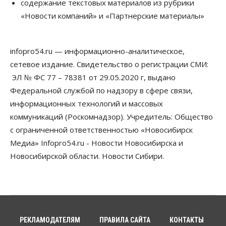
Бизнес
содержание текстовых материалов из рубрики
В Новосибирской области резко
«Новости компаний» и «Партнерские материалы»
сократился грузооборот в автоперевозках
07 Августа 2026, 19:00
infopro54.ru — информационно-аналитическое,
Общество
В Новосибирске прошёл митинг
сетевое издание. Свидетельство о регистрации СМИ:
против нового закона о памятниках
ЭЛ № ФС 77 – 78381 от 29.05.2020 г, выдано
07 Августа 2026, 18:00
Федеральной службой по надзору в сфере связи,
Бизнес
информационных технологий и массовых
В аэропорту Толмачёво завершены работы по
коммуникаций (Роскомнадзор). Учредитель: Общество
бетонированию рулежных дорожек
07 Августа 2026, 17:00
с ограниченной ответственностью «Новосибирск
Медиа» Infopro54.ru - Новости Новосибирска и
Бизнес
Недвижимость
Общество
Новосибирской области. Новости Сибири.
Новосибирцы стали реже оформлять
дома по упрощенной схеме
07 Августа 2026, 16:00
Власть
Общество
Право&Порядок
Роспотребнадзор изъял почти полторы тонны
мяса в Новосибирской области
РЕКЛАМОДАТЕЛЯМ
ПРАВИЛА САЙТА
КОНТАКТЫ