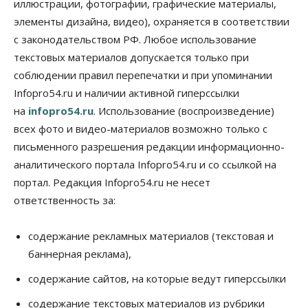
иллюстрации, фотографии, графические материалы,
06 Августа 2026, 16:00
элементы дизайна, видео), охраняется в соответствии
Финансы
с законодательством РФ. Любое использование
Россияне оформили ипотечных кредитов на 2,6
трлн рублей
текстовых материалов допускается только при
06 Августа 2026, 15:53
соблюдении правил перепечатки и при упоминании
Infopro54.ru и наличии активной гиперссылки
Власть
на
infopro54.ru
. Использование (воспроизведение)
Думская гонка в Новосибирской области
обойдется без самовыдвиженцев
всех фото и видео-материалов возможно только с
06 Августа 2026, 15:00
письменного разрешения редакции информационно-
аналитического портала Infopro54.ru и со ссылкой на
Бизнес
Власть
Общество
Правительство России продлило разрешение на
портал. Редакция Infopro54.ru не несет
выпуск бензина «Евро-3»
ответственность за:
06 Августа 2026, 14:00
Общество
содержание рекламных материалов (текстовая и
«За тех, у кого от 270 баллов,
баннерная реклама),
настоящая борьба»: вузы настойчиво
обзванивают новосибирских высокобалльников
содержание сайтов, на которые ведут гиперссылки
перед зачислением
06 Августа 2026, 13:00
содержание текстовых материалов из рубрики