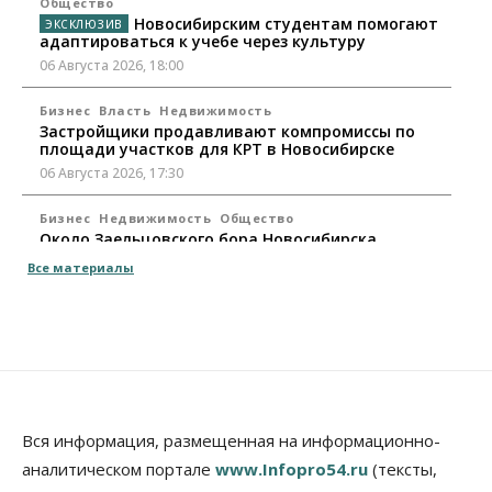
Общество
Новосибирским студентам помогают
адаптироваться к учебе через культуру
06 Августа 2026, 18:00
Бизнес
Власть
Недвижимость
Застройщики продавливают компромиссы по
площади участков для КРТ в Новосибирске
06 Августа 2026, 17:30
Бизнес
Недвижимость
Общество
Около Заельцовского бора Новосибирска
началось строительство термального комплекса
Все материалы
06 Августа 2026, 17:00
Общество
Право&Порядок
Подозреваемых в похищении человека
задержали в Новосибирске
06 Августа 2026, 16:15
Общество
Вся информация, размещенная на информационно-
Пенсионеры старше 80 лет в Новосибирской
аналитическом портале
www.Infopro54.ru
(тексты,
области получили повышенные пенсии