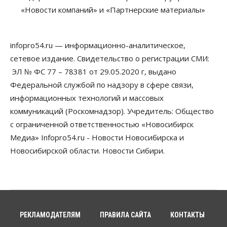
«Новости компаний» и «Партнерские материалы»
Власть
Режим ЧС ввели в Омской области из-за засухи
06 Августа 2026, 12:15
infopro54.ru — информационно-аналитическое,
Власть
Общество
сетевое издание. Свидетельство о регистрации СМИ:
Новосибирск готовится к визиту Владимира
Путина
ЭЛ № ФС 77 – 78381 от 29.05.2020 г, выдано
06 Августа 2026, 12:05
Федеральной службой по надзору в сфере связи,
информационных технологий и массовых
Бизнес
Недвижимость
Общество
коммуникаций (Роскомнадзор). Учредитель: Общество
Росреестр назвал главные причины
отказов в регистрации недвижимости в НСО
с ограниченной ответственностью «Новосибирск
06 Августа 2026, 12:00
Медиа» Infopro54.ru - Новости Новосибирска и
Новосибирской области. Новости Сибири.
Телекоммуникации
В 16 населённых пунктах Мошковского района
модернизировали мобильную связь
06 Августа 2026, 11:35
Бизнес
Право&Порядок
ПроБизнес
Злоумышленники опять атакуют
РЕКЛАМОДАТЕЛЯМ
ПРАВИЛА САЙТА
КОНТАКТЫ
новосибирские компании через электронную
почту