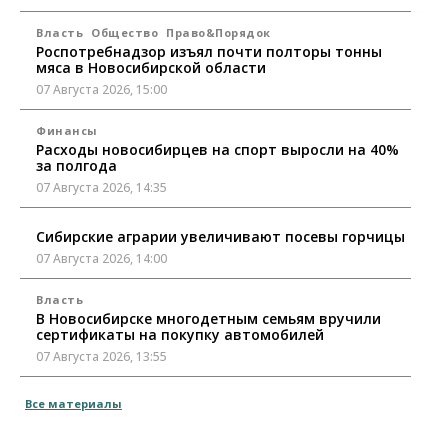
Власть
Общество
Право&Порядок
Роспотребнадзор изъял почти полторы тонны
мяса в Новосибирской области
07 Августа 2026, 15:00
Финансы
Расходы новосибирцев на спорт выросли на 40%
за полгода
07 Августа 2026, 14:35
Сибирские аграрии увеличивают посевы горчицы
07 Августа 2026, 14:00
Власть
В Новосибирске многодетным семьям вручили
сертификаты на покупку автомобилей
07 Августа 2026, 13:55
Авто
Общество
Все материалы
Треть автовладельцев в Новосибирской области
«поставили машины на прикол»