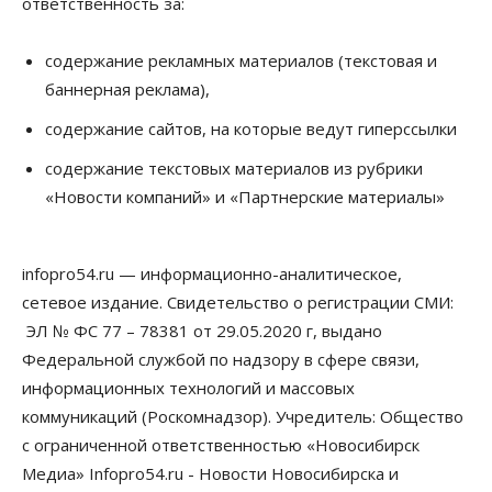
ответственность за:
Общество
Право&Порядок
В Новосибирске руководителя отдела полиции
содержание рекламных материалов (текстовая и
заключили под стражу
баннерная реклама),
07 Августа 2026, 10:15
содержание сайтов, на которые ведут гиперссылки
Общество
Недели жары повлияли на урожай в
содержание текстовых материалов из рубрики
Новосибирской области, но режима ЧС не будет
«Новости компаний» и «Партнерские материалы»
07 Августа 2026, 10:00
Бизнес
Право&Порядок
Предприятия Новосибирска
infopro54.ru — информационно-аналитическое,
выстраивают системы защиты от атак БПЛА
сетевое издание. Свидетельство о регистрации СМИ:
07 Августа 2026, 09:00
ЭЛ № ФС 77 – 78381 от 29.05.2020 г, выдано
Бизнес
Федеральной службой по надзору в сфере связи,
По «Сибэлектротерму» выдали исполнительные
информационных технологий и массовых
листы на полмиллиарда рублей
07 Августа 2026, 08:00
коммуникаций (Роскомнадзор). Учредитель: Общество
с ограниченной ответственностью «Новосибирск
Бизнес
Власть
Медицина
Общество
Медиа» Infopro54.ru - Новости Новосибирска и
Искусственный интеллект предлагают