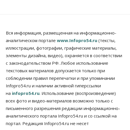
07 Августа 2026, 13:00
Власть
Школы, библиотеки, пешеходные тротуары:
депутаты Госдумы контролируют работы на
социальных объектах
Вся информация, размещенная на информационно-
07 Августа 2026, 12:35
аналитическом портале
www.Infopro54.ru
(тексты,
Общество
иллюстрации, фотографии, графические материалы,
Синоптики рассказали о погоде в Новосибирске
элементы дизайна, видео), охраняется в соответствии
на выходных
с законодательством РФ. Любое использование
07 Августа 2026, 12:00
текстовых материалов допускается только при
Общество
соблюдении правил перепечатки и при упоминании
Жители Новосибирска смогут добровольно
Infopro54.ru и наличии активной гиперссылки
повысить свою пенсию
07 Августа 2026, 11:30
на
infopro54.ru
. Использование (воспроизведение)
всех фото и видео-материалов возможно только с
Общество
письменного разрешения редакции информационно-
Деньгами будут распоряжаться дети: в десяти
школах Новосибирской области введут
аналитического портала Infopro54.ru и со ссылкой на
инициативное бюджетирование
портал. Редакция Infopro54.ru не несет
07 Августа 2026, 11:00