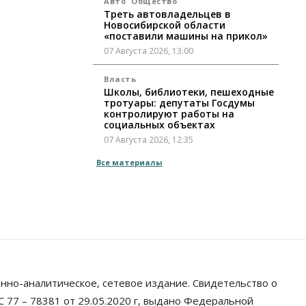
Авто
Общество
Треть автовладельцев в
Новосибирской области
«поставили машины на прикол»
07 Августа 2026, 13:00
Власть
Школы, библиотеки, пешеходные
тротуары: депутаты Госдумы
контролируют работы на
социальных объектах
07 Августа 2026, 12:35
Все материалы
Общество
Синоптики рассказали о погоде в
Новосибирске на выходных
07 Августа 2026, 12:00
Общество
Жители Новосибирска смогут
добровольно повысить свою
пенсию
нно-аналитическое, сетевое издание. Свидетельство о
07 Августа 2026, 11:30
 77 – 78381 от 29.05.2020 г, выдано Федеральной