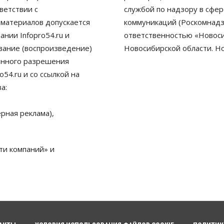
ветствии с
службой по надзору в сфе
 материалов допускается
коммуникаций (Роскомнадз
нии Infopro54.ru и
ответственностью «Новосиб
ование (воспроизведение)
Новосибирской области. Н
енного разрешения
54.ru и со ссылкой на
а:
рная реклама),
ти компаний» и