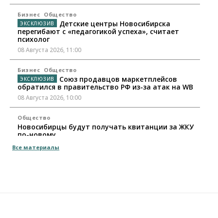
Бизнес
Общество
Детские центры Новосибирска
перегибают с «педагогикой успеха», считает
психолог
08 Августа 2026, 11:00
Бизнес
Общество
Союз продавцов маркетплейсов
обратился в правительство РФ из-за атак на WB
08 Августа 2026, 10:00
Общество
Новосибирцы будут получать квитанции за ЖКУ
по-новому
08 Августа 2026, 09:00
Все материалы
Бизнес
В Новосибирской области резко
сократился грузооборот в автоперевозках
07 Августа 2026, 19:00
Общество