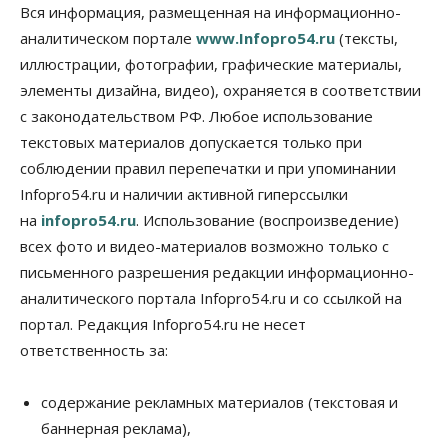
В Новосибирске прошёл митинг
Вся информация, размещенная на информационно-
против нового закона о памятниках
аналитическом портале
www.Infopro54.ru
(тексты,
07 Августа 2026, 18:00
иллюстрации, фотографии, графические материалы,
элементы дизайна, видео), охраняется в соответствии
Бизнес
В аэропорту Толмачёво завершены работы по
с законодательством РФ. Любое использование
бетонированию рулежных дорожек
текстовых материалов допускается только при
07 Августа 2026, 17:00
соблюдении правил перепечатки и при упоминании
Бизнес
Недвижимость
Общество
Infopro54.ru и наличии активной гиперссылки
Новосибирцы стали реже оформлять
на
infopro54.ru
. Использование (воспроизведение)
дома по упрощенной схеме
07 Августа 2026, 16:00
всех фото и видео-материалов возможно только с
письменного разрешения редакции информационно-
Власть
Общество
Право&Порядок
аналитического портала Infopro54.ru и со ссылкой на
Роспотребнадзор изъял почти полторы тонны
мяса в Новосибирской области
портал. Редакция Infopro54.ru не несет
07 Августа 2026, 15:00
ответственность за:
Финансы
Расходы новосибирцев на спорт выросли на 40%
содержание рекламных материалов (текстовая и
за полгода
баннерная реклама),
07 Августа 2026, 14:35