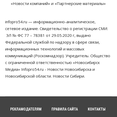
«Новости компаний» и «Партнерские материалы»
07 Августа 2026, 08:00
Бизнес
Власть
Медицина
Общество
Искусственный интеллект предлагают
infopro54.ru — информационно-аналитическое,
привлекать к разработке новых лекарств в
России
сетевое издание. Свидетельство о регистрации СМИ:
06 Августа 2026, 19:00
ЭЛ № ФС 77 – 78381 от 29.05.2020 г, выдано
Федеральной службой по надзору в сфере связи,
Мировые И Федеральные Новости
информационных технологий и массовых
Россия построит в Киргизии новый кампус КРСУ:
30 гектаров, 15 тысяч студентов и 30 миллиардов
коммуникаций (Роскомнадзор). Учредитель: Общество
рублей
с ограниченной ответственностью «Новосибирск
06 Августа 2026, 18:40
Медиа» Infopro54.ru - Новости Новосибирска и
Общество
Новосибирской области. Новости Сибири.
Новосибирским студентам помогают
адаптироваться к учебе через культуру
06 Августа 2026, 18:00
Бизнес
Власть
Недвижимость
Застройщики продавливают компромиссы по
площади участков для КРТ в Новосибирске
РЕКЛАМОДАТЕЛЯМ
ПРАВИЛА САЙТА
КОНТАКТЫ
06 Августа 2026, 17:30