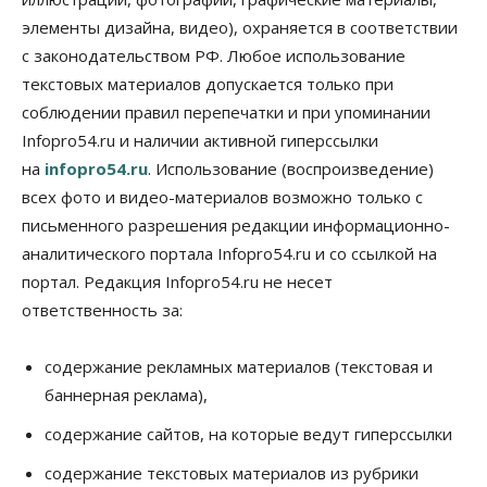
Деньгами будут распоряжаться дети: в десяти
элементы дизайна, видео), охраняется в соответствии
школах Новосибирской области введут
инициативное бюджетирование
с законодательством РФ. Любое использование
07 Августа 2026, 11:00
текстовых материалов допускается только при
соблюдении правил перепечатки и при упоминании
Общество
Право&Порядок
Infopro54.ru и наличии активной гиперссылки
В Новосибирске руководителя отдела полиции
заключили под стражу
на
infopro54.ru
. Использование (воспроизведение)
07 Августа 2026, 10:15
всех фото и видео-материалов возможно только с
письменного разрешения редакции информационно-
Общество
Недели жары повлияли на урожай в
аналитического портала Infopro54.ru и со ссылкой на
Новосибирской области, но режима ЧС не будет
портал. Редакция Infopro54.ru не несет
07 Августа 2026, 10:00
ответственность за:
Бизнес
Право&Порядок
Предприятия Новосибирска
содержание рекламных материалов (текстовая и
выстраивают системы защиты от атак БПЛА
баннерная реклама),
07 Августа 2026, 09:00
содержание сайтов, на которые ведут гиперссылки
Бизнес
По «Сибэлектротерму» выдали исполнительные
содержание текстовых материалов из рубрики
листы на полмиллиарда рублей