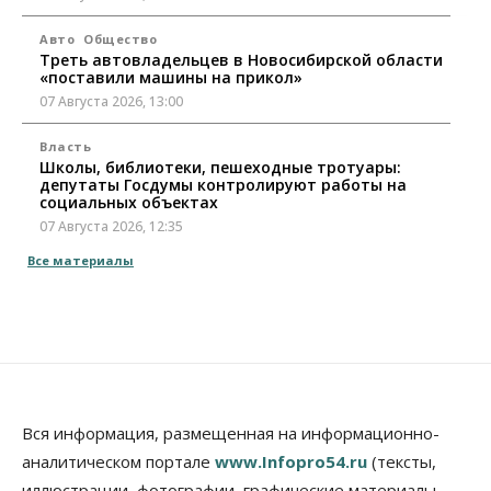
Авто
Общество
Треть автовладельцев в Новосибирской области
«поставили машины на прикол»
07 Августа 2026, 13:00
Власть
Школы, библиотеки, пешеходные тротуары:
депутаты Госдумы контролируют работы на
социальных объектах
07 Августа 2026, 12:35
Все материалы
Общество
Синоптики рассказали о погоде в Новосибирске
на выходных
07 Августа 2026, 12:00
Общество
Жители Новосибирска смогут добровольно
повысить свою пенсию
Вся информация, размещенная на информационно-
07 Августа 2026, 11:30
аналитическом портале
www.Infopro54.ru
(тексты,
Общество
иллюстрации, фотографии, графические материалы,