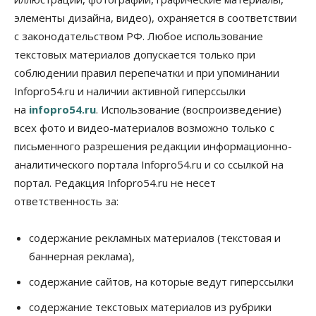
элементы дизайна, видео), охраняется в соответствии
Общество
К современному юридическому образованию в
с законодательством РФ. Любое использование
России возникает много вопросов
текстовых материалов допускается только при
08 Августа 2026, 17:00
соблюдении правил перепечатки и при упоминании
Общество
Infopro54.ru и наличии активной гиперссылки
Новосибирские вузы опубликовали
на
infopro54.ru
. Использование (воспроизведение)
приказы о зачислении на бюджетные места
08 Августа 2026, 16:00
всех фото и видео-материалов возможно только с
письменного разрешения редакции информационно-
Общество
Технологии
аналитического портала Infopro54.ru и со ссылкой на
Искусственный интеллект впервые выписал
штраф за борщевик
портал. Редакция Infopro54.ru не несет
08 Августа 2026, 15:00
ответственность за:
Авто
Продажи подержанных электромобилей в
содержание рекламных материалов (текстовая и
Новосибирской области растут второй месяц
баннерная реклама),
08 Августа 2026, 13:00
содержание сайтов, на которые ведут гиперссылки
Бизнес
Общество
Детские центры Новосибирска
содержание текстовых материалов из рубрики