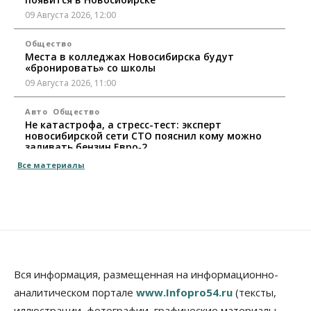
09 Августа 2026, 12:00
Общество
Места в колледжах Новосибирска будут
«бронировать» со школы
09 Августа 2026, 11:00
Авто
Общество
Не катастрофа, а стресс-тест: эксперт
новосибирской сети СТО пояснил кому можно
заливать бензин Евро‑2
09 Августа 2026, 10:00
Все материалы
Бизнес
Общество
Работодатели Новосибирска заявили в центры
занятости почти 32 тысячи вакансий
09 Августа 2026, 09:00
Бизнес
Общество
Спрос на машино-места в
Вся информация, размещенная на информационно-
Новосибирской области вырос в полтора раза
аналитическом портале
www.Infopro54.ru
(тексты,
08 Августа 2026, 18:00
иллюстрации, фотографии, графические материалы,