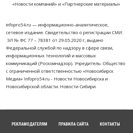
перегибают с «педагогикой успеха», считает
«Новости компаний» и «Партнерские материалы»
психолог
08 Августа 2026, 11:00
infopro54.ru — информационно-аналитическое,
Бизнес
Общество
Союз продавцов маркетплейсов
сетевое издание. Свидетельство о регистрации СМИ:
обратился в правительство РФ из-за атак на WB
ЭЛ № ФС 77 – 78381 от 29.05.2020 г, выдано
08 Августа 2026, 10:00
Федеральной службой по надзору в сфере связи,
Общество
информационных технологий и массовых
Новосибирцы будут получать квитанции за ЖКУ
коммуникаций (Роскомнадзор). Учредитель: Общество
по-новому
08 Августа 2026, 09:00
с ограниченной ответственностью «Новосибирск
Медиа» Infopro54.ru - Новости Новосибирска и
Бизнес
Новосибирской области. Новости Сибири.
В Новосибирской области резко
сократился грузооборот в автоперевозках
07 Августа 2026, 19:00
Общество
В Новосибирске прошёл митинг
против нового закона о памятниках
РЕКЛАМОДАТЕЛЯМ
ПРАВИЛА САЙТА
КОНТАКТЫ
07 Августа 2026, 18:00