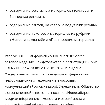
Власть
Общество
содержание рекламных материалов (текстовая и
Ночные маршруты автобусов предлагают ввести
баннерная реклама),
в Новосибирской области
05 Августа 2026, 13:00
содержание сайтов, на которые ведут гиперссылки
Право&Порядок
содержание текстовых материалов из рубрики
Новосибирец пытался провезти из Таиланда
«Новости компаний» и «Партнерские материалы»
кондитерские изделия с наркотиками
05 Августа 2026, 12:30
infopro54.ru — информационно-аналитическое,
Бизнес
Власть
Более 400 новосибирских компаний
сетевое издание. Свидетельство о регистрации СМИ:
вывели зарплату сотрудников «из тени»
ЭЛ № ФС 77 – 78381 от 29.05.2020 г, выдано
05 Августа 2026, 12:00
Федеральной службой по надзору в сфере связи,
Бизнес
Власть
Недвижимость
информационных технологий и массовых
Новосибирское правительство требует 226 млн со
коммуникаций (Роскомнадзор). Учредитель: Общество
строителя экстрим-центра
05 Августа 2026, 11:30
с ограниченной ответственностью «Новосибирск
Медиа» Infopro54.ru - Новости Новосибирска и
Общество
Новосибирской области. Новости Сибири.