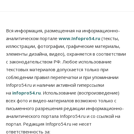
Летний марафон скидок в ГК «Расцветай — до 16
августа
05 Августа 2026, 15:55
Недвижимость
Общество
Вся информация, размещенная на информационно-
Проект нового микрорайона на улице Кирова
аналитическом портале
www.Infopro54.ru
(тексты,
утвердили в Новосибирске
иллюстрации, фотографии, графические материалы,
05 Августа 2026, 15:30
элементы дизайна, видео), охраняется в соответствии
Бизнес
Промышленность
с законодательством РФ. Любое использование
Новосибирские компании произвели косметики
на два миллиарда рублей
текстовых материалов допускается только при
05 Августа 2026, 15:00
соблюдении правил перепечатки и при упоминании
Infopro54.ru и наличии активной гиперссылки
Власть
Финансы
на
infopro54.ru
. Использование (воспроизведение)
Криптовалюта в России официально стала
имуществом
всех фото и видео-материалов возможно только с
05 Августа 2026, 14:00
письменного разрешения редакции информационно-
аналитического портала Infopro54.ru и со ссылкой на
Недвижимость
Открыты продажи квартир нового дома в
портал. Редакция Infopro54.ru не несет
квартале «Цветной бульвар» ГК «Расцветай»
ответственность за:
05 Августа 2026, 13:23