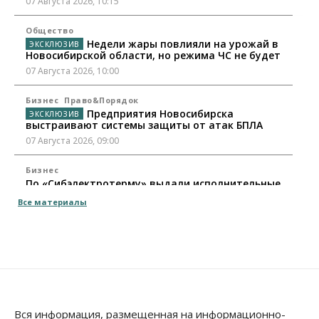
07 Августа 2026, 10:15
Общество
Недели жары повлияли на урожай в
Новосибирской области, но режима ЧС не будет
07 Августа 2026, 10:00
Бизнес
Право&Порядок
Предприятия Новосибирска
выстраивают системы защиты от атак БПЛА
07 Августа 2026, 09:00
Бизнес
По «Сибэлектротерму» выдали исполнительные
листы на полмиллиарда рублей
Все материалы
07 Августа 2026, 08:00
Бизнес
Власть
Медицина
Общество
Искусственный интеллект предлагают
привлекать к разработке новых лекарств в
России
06 Августа 2026, 19:00
Вся информация, размещенная на информационно-