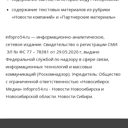
06 Августа 2026, 16:15
содержание текстовых материалов из рубрики
«Новости компаний» и «Партнерские материалы»
Общество
Пенсионеры старше 80 лет в Новосибирской
области получили повышенные пенсии
06 Августа 2026, 16:00
infopro54.ru — информационно-аналитическое,
сетевое издание. Свидетельство о регистрации СМИ:
Финансы
Россияне оформили ипотечных кредитов на 2,6
ЭЛ № ФС 77 – 78381 от 29.05.2020 г, выдано
трлн рублей
Федеральной службой по надзору в сфере связи,
06 Августа 2026, 15:53
информационных технологий и массовых
коммуникаций (Роскомнадзор). Учредитель: Общество
Власть
Думская гонка в Новосибирской области
с ограниченной ответственностью «Новосибирск
обойдется без самовыдвиженцев
Медиа» Infopro54.ru - Новости Новосибирска и
06 Августа 2026, 15:00
Новосибирской области. Новости Сибири.
Бизнес
Власть
Общество
Правительство России продлило разрешение на
выпуск бензина «Евро-3»
06 Августа 2026, 14:00