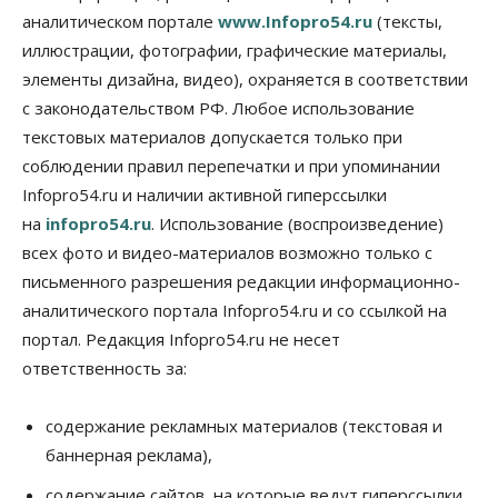
Мировые И Федеральные Новости
аналитическом портале
www.Infopro54.ru
(тексты,
Россия построит в Киргизии новый кампус КРСУ:
30 гектаров, 15 тысяч студентов и 30 миллиардов
иллюстрации, фотографии, графические материалы,
рублей
элементы дизайна, видео), охраняется в соответствии
06 Августа 2026, 18:40
с законодательством РФ. Любое использование
Общество
текстовых материалов допускается только при
Новосибирским студентам помогают
соблюдении правил перепечатки и при упоминании
адаптироваться к учебе через культуру
Infopro54.ru и наличии активной гиперссылки
06 Августа 2026, 18:00
на
infopro54.ru
. Использование (воспроизведение)
Бизнес
Власть
Недвижимость
всех фото и видео-материалов возможно только с
Застройщики продавливают компромиссы по
площади участков для КРТ в Новосибирске
письменного разрешения редакции информационно-
06 Августа 2026, 17:30
аналитического портала Infopro54.ru и со ссылкой на
портал. Редакция Infopro54.ru не несет
Бизнес
Недвижимость
Общество
ответственность за:
Около Заельцовского бора Новосибирска
началось строительство термального комплекса
06 Августа 2026, 17:00
содержание рекламных материалов (текстовая и
баннерная реклама),
Общество
Право&Порядок
Подозреваемых в похищении человека
содержание сайтов, на которые ведут гиперссылки
задержали в Новосибирске