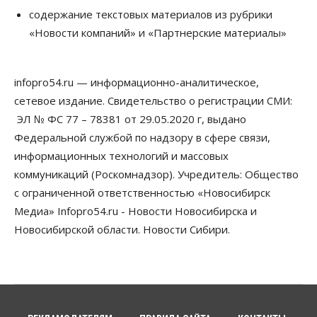
Сибирские аграрии увеличивают посевы горчицы
содержание текстовых материалов из рубрики
07 Августа 2026, 14:00
«Новости компаний» и «Партнерские материалы»
Власть
В Новосибирске многодетным семьям вручили
сертификаты на покупку автомобилей
infopro54.ru — информационно-аналитическое,
07 Августа 2026, 13:55
сетевое издание. Свидетельство о регистрации СМИ:
ЭЛ № ФС 77 – 78381 от 29.05.2020 г, выдано
Авто
Общество
Треть автовладельцев в Новосибирской области
Федеральной службой по надзору в сфере связи,
«поставили машины на прикол»
информационных технологий и массовых
07 Августа 2026, 13:00
коммуникаций (Роскомнадзор). Учредитель: Общество
Власть
с ограниченной ответственностью «Новосибирск
Школы, библиотеки, пешеходные тротуары:
Медиа» Infopro54.ru - Новости Новосибирска и
депутаты Госдумы контролируют работы на
социальных объектах
Новосибирской области. Новости Сибири.
07 Августа 2026, 12:35
Общество
Синоптики рассказали о погоде в Новосибирске
на выходных
07 Августа 2026, 12:00