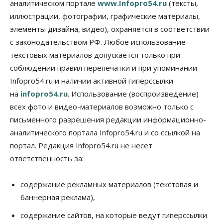
аналитическом портале
www.Infopro54.ru
(тексты,
07 Августа 2026, 18:00
иллюстрации, фотографии, графические материалы,
элементы дизайна, видео), охраняется в соответствии
Бизнес
В аэропорту Толмачёво завершены работы по
с законодательством РФ. Любое использование
бетонированию рулежных дорожек
текстовых материалов допускается только при
07 Августа 2026, 17:00
соблюдении правил перепечатки и при упоминании
Бизнес
Недвижимость
Общество
Infopro54.ru и наличии активной гиперссылки
Новосибирцы стали реже оформлять
на
infopro54.ru
. Использование (воспроизведение)
дома по упрощенной схеме
07 Августа 2026, 16:00
всех фото и видео-материалов возможно только с
письменного разрешения редакции информационно-
Власть
Общество
Право&Порядок
аналитического портала Infopro54.ru и со ссылкой на
Роспотребнадзор изъял почти полторы тонны
мяса в Новосибирской области
портал. Редакция Infopro54.ru не несет
07 Августа 2026, 15:00
ответственность за:
Финансы
Расходы новосибирцев на спорт выросли на 40%
содержание рекламных материалов (текстовая и
за полгода
баннерная реклама),
07 Августа 2026, 14:35
содержание сайтов, на которые ведут гиперссылки