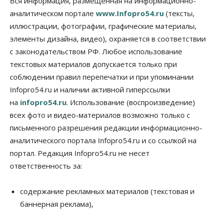
Вся информация, размещенная на информационно-
07 Августа 2026, 12:35
аналитическом портале
www.Infopro54.ru
(тексты,
Общество
иллюстрации, фотографии, графические материалы,
Синоптики рассказали о погоде в Новосибирске
элементы дизайна, видео), охраняется в соответствии
на выходных
с законодательством РФ. Любое использование
07 Августа 2026, 12:00
текстовых материалов допускается только при
Общество
соблюдении правил перепечатки и при упоминании
Жители Новосибирска смогут добровольно
Infopro54.ru и наличии активной гиперссылки
повысить свою пенсию
07 Августа 2026, 11:30
на
infopro54.ru
. Использование (воспроизведение)
всех фото и видео-материалов возможно только с
Общество
письменного разрешения редакции информационно-
Деньгами будут распоряжаться дети: в десяти
школах Новосибирской области введут
аналитического портала Infopro54.ru и со ссылкой на
инициативное бюджетирование
портал. Редакция Infopro54.ru не несет
07 Августа 2026, 11:00
ответственность за:
Общество
Право&Порядок
В Новосибирске руководителя отдела полиции
содержание рекламных материалов (текстовая и
заключили под стражу
баннерная реклама),
07 Августа 2026, 10:15