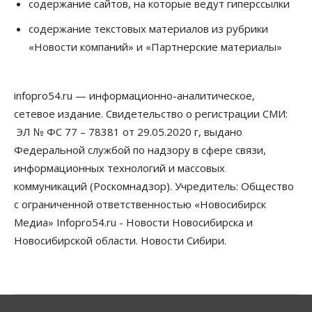
содержание сайтов, на которые ведут гиперссылки
Общество
Недели жары повлияли на урожай в
содержание текстовых материалов из рубрики
Новосибирской области, но режима ЧС не будет
«Новости компаний» и «Партнерские материалы»
07 Августа 2026, 10:00
Бизнес
Право&Порядок
Предприятия Новосибирска
infopro54.ru — информационно-аналитическое,
выстраивают системы защиты от атак БПЛА
сетевое издание. Свидетельство о регистрации СМИ:
07 Августа 2026, 09:00
ЭЛ № ФС 77 – 78381 от 29.05.2020 г, выдано
Бизнес
Федеральной службой по надзору в сфере связи,
По «Сибэлектротерму» выдали исполнительные
информационных технологий и массовых
листы на полмиллиарда рублей
07 Августа 2026, 08:00
коммуникаций (Роскомнадзор). Учредитель: Общество
с ограниченной ответственностью «Новосибирск
Бизнес
Власть
Медицина
Общество
Медиа» Infopro54.ru - Новости Новосибирска и
Искусственный интеллект предлагают
привлекать к разработке новых лекарств в
Новосибирской области. Новости Сибири.
России
06 Августа 2026, 19:00
Мировые И Федеральные Новости
Россия построит в Киргизии новый кампус КРСУ: