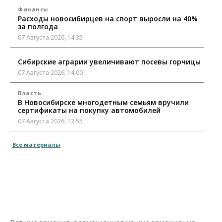
Финансы
Расходы новосибирцев на спорт выросли на 40%
за полгода
07 Августа 2026, 14:35
Сибирские аграрии увеличивают посевы горчицы
07 Августа 2026, 14:00
Власть
В Новосибирске многодетным семьям вручили
сертификаты на покупку автомобилей
07 Августа 2026, 13:55
Авто
Общество
Все материалы
Треть автовладельцев в Новосибирской области
«поставили машины на прикол»
07 Августа 2026, 13:00
Власть
Школы, библиотеки, пешеходные тротуары:
депутаты Госдумы контролируют работы на
социальных объектах