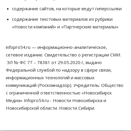
05 Августа 2026, 12:30
содержание сайтов, на которые ведут гиперссылки
Бизнес
Власть
содержание текстовых материалов из рубрики
Более 400 новосибирских компаний
«Новости компаний» и «Партнерские материалы»
вывели зарплату сотрудников «из тени»
05 Августа 2026, 12:00
infopro54.ru — информационно-аналитическое,
Бизнес
Власть
Недвижимость
Новосибирское правительство требует 226 млн со
сетевое издание. Свидетельство о регистрации СМИ:
строителя экстрим-центра
ЭЛ № ФС 77 – 78381 от 29.05.2020 г, выдано
05 Августа 2026, 11:30
Федеральной службой по надзору в сфере связи,
Общество
информационных технологий и массовых
Премьер-министру Мишустину показали проект
коммуникаций (Роскомнадзор). Учредитель: Общество
нового аэропорта Горно-Алтайска
05 Августа 2026, 11:00
с ограниченной ответственностью «Новосибирск
Медиа» Infopro54.ru - Новости Новосибирска и
Общество
Новосибирской области. Новости Сибири.
Новосибирские аграрии
подтверждают нормализацию ситуации с
топливом
05 Августа 2026, 10:00