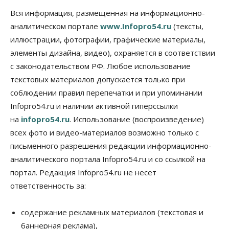
Бизнес
Промышленность
Вся информация, размещенная на информационно-
Новосибирские компании произвели косметики
аналитическом портале
www.Infopro54.ru
(тексты,
на два миллиарда рублей
иллюстрации, фотографии, графические материалы,
05 Августа 2026, 15:00
элементы дизайна, видео), охраняется в соответствии
Власть
Финансы
с законодательством РФ. Любое использование
Криптовалюта в России официально стала
имуществом
текстовых материалов допускается только при
05 Августа 2026, 14:00
соблюдении правил перепечатки и при упоминании
Infopro54.ru и наличии активной гиперссылки
Недвижимость
на
infopro54.ru
. Использование (воспроизведение)
Открыты продажи квартир нового дома в
квартале «Цветной бульвар» ГК «Расцветай»
всех фото и видео-материалов возможно только с
05 Августа 2026, 13:23
письменного разрешения редакции информационно-
аналитического портала Infopro54.ru и со ссылкой на
Власть
Общество
Ночные маршруты автобусов предлагают ввести
портал. Редакция Infopro54.ru не несет
в Новосибирской области
ответственность за:
05 Августа 2026, 13:00
Право&Порядок
содержание рекламных материалов (текстовая и
Новосибирец пытался провезти из Таиланда
баннерная реклама),
кондитерские изделия с наркотиками