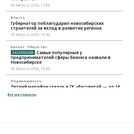
05 Августа 2026, 17:00
Власть
Губернатор поблагодарил новосибирских
строителей за вклад в развитие региона
05 Августа 2026, 16:40
Бизнес
Общество
Самые популярные у
предпринимателей сферы бизнеса назвали в
Новосибирске
05 Августа 2026, 16:00
Недвижимость
Летний марафон скидок в ГК «Расцветай — до 16
августа
Все материалы
05 Августа 2026, 15:55
Недвижимость
Общество
Проект нового микрорайона на улице Кирова
утвердили в Новосибирске
05 Августа 2026, 15:30