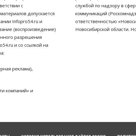
ветствии с
службой по надзору в сфе
 материалов допускается
коммуникаций (Роскомнадз
нии Infopro54.ru и
ответственностью «Новосиб
ование (воспроизведение)
Новосибирской области. Н
енного разрешения
54.ru и со ссылкой на
а:
рная реклама),
ти компаний» и