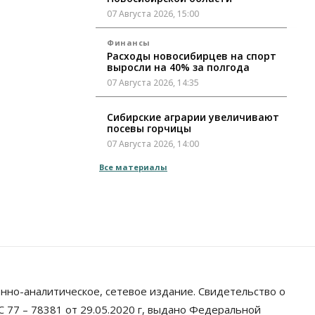
07 Августа 2026, 15:00
Финансы
Расходы новосибирцев на спорт
выросли на 40% за полгода
07 Августа 2026, 14:35
Сибирские аграрии увеличивают
посевы горчицы
07 Августа 2026, 14:00
Все материалы
Власть
В Новосибирске многодетным
семьям вручили сертификаты на
покупку автомобилей
07 Августа 2026, 13:55
Авто
Общество
Треть автовладельцев в
Новосибирской области
«поставили машины на прикол»
нно-аналитическое, сетевое издание. Свидетельство о
07 Августа 2026, 13:00
 77 – 78381 от 29.05.2020 г, выдано Федеральной