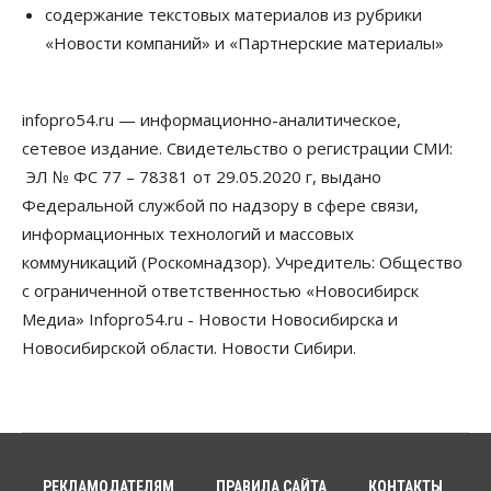
Сибирские аграрии увеличивают посевы горчицы
содержание текстовых материалов из рубрики
07 Августа 2026, 14:00
«Новости компаний» и «Партнерские материалы»
Власть
В Новосибирске многодетным семьям вручили
сертификаты на покупку автомобилей
infopro54.ru — информационно-аналитическое,
07 Августа 2026, 13:55
сетевое издание. Свидетельство о регистрации СМИ:
ЭЛ № ФС 77 – 78381 от 29.05.2020 г, выдано
Авто
Общество
Треть автовладельцев в Новосибирской области
Федеральной службой по надзору в сфере связи,
«поставили машины на прикол»
информационных технологий и массовых
07 Августа 2026, 13:00
коммуникаций (Роскомнадзор). Учредитель: Общество
Власть
с ограниченной ответственностью «Новосибирск
Школы, библиотеки, пешеходные тротуары:
Медиа» Infopro54.ru - Новости Новосибирска и
депутаты Госдумы контролируют работы на
социальных объектах
Новосибирской области. Новости Сибири.
07 Августа 2026, 12:35
Общество
Синоптики рассказали о погоде в Новосибирске
на выходных
07 Августа 2026, 12:00
РЕКЛАМОДАТЕЛЯМ
ПРАВИЛА САЙТА
КОНТАКТЫ