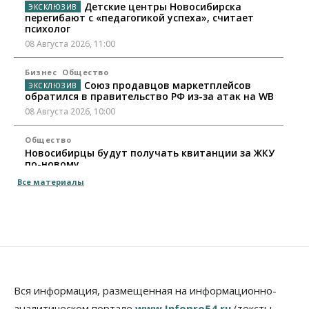
Детские центры Новосибирска
перегибают с «педагогикой успеха», считает
психолог
08 Августа 2026, 11:00
Бизнес
Общество
Союз продавцов маркетплейсов
обратился в правительство РФ из-за атак на WB
08 Августа 2026, 10:00
Общество
Новосибирцы будут получать квитанции за ЖКУ
по-новому
08 Августа 2026, 09:00
Все материалы
Бизнес
В Новосибирской области резко
сократился грузооборот в автоперевозках
07 Августа 2026, 19:00
Общество
В Новосибирске прошёл митинг
Вся информация, размещенная на информационно-
против нового закона о памятниках
аналитическом портале
www.Infopro54.ru
(тексты,