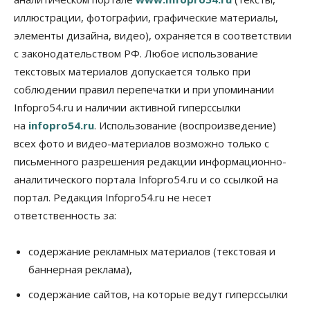
07 Августа 2026, 18:00
иллюстрации, фотографии, графические материалы,
элементы дизайна, видео), охраняется в соответствии
Бизнес
В аэропорту Толмачёво завершены работы по
с законодательством РФ. Любое использование
бетонированию рулежных дорожек
текстовых материалов допускается только при
07 Августа 2026, 17:00
соблюдении правил перепечатки и при упоминании
Бизнес
Недвижимость
Общество
Infopro54.ru и наличии активной гиперссылки
Новосибирцы стали реже оформлять
на
infopro54.ru
. Использование (воспроизведение)
дома по упрощенной схеме
07 Августа 2026, 16:00
всех фото и видео-материалов возможно только с
письменного разрешения редакции информационно-
Власть
Общество
Право&Порядок
аналитического портала Infopro54.ru и со ссылкой на
Роспотребнадзор изъял почти полторы тонны
мяса в Новосибирской области
портал. Редакция Infopro54.ru не несет
07 Августа 2026, 15:00
ответственность за:
Финансы
Расходы новосибирцев на спорт выросли на 40%
содержание рекламных материалов (текстовая и
за полгода
баннерная реклама),
07 Августа 2026, 14:35
содержание сайтов, на которые ведут гиперссылки