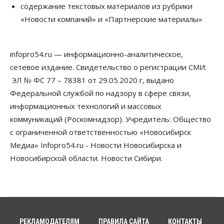
содержание текстовых материалов из рубрики
Телекоммуникации
«Новости компаний» и «Партнерские материалы»
В 16 населённых пунктах Мошковского района
модернизировали мобильную связь
06 Августа 2026, 11:35
infopro54.ru — информационно-аналитическое,
Бизнес
Право&Порядок
ПроБизнес
сетевое издание. Свидетельство о регистрации СМИ:
Злоумышленники опять атакуют
новосибирские компании через электронную
ЭЛ № ФС 77 – 78381 от 29.05.2020 г, выдано
почту
Федеральной службой по надзору в сфере связи,
06 Августа 2026, 11:00
информационных технологий и массовых
коммуникаций (Роскомнадзор). Учредитель: Общество
Общество
Медики готовятся к второму пику активности
с ограниченной ответственностью «Новосибирск
клещей в Новосибирской области
Медиа» Infopro54.ru - Новости Новосибирска и
06 Августа 2026, 10:00
Новосибирской области. Новости Сибири.
Общество
Из-за жары в Европе оливковое масло
в Новосибирске может снова подорожать
06 Августа 2026, 09:00
Бизнес
Недвижимость
РЕКЛАМОДАТЕЛЯМ
ПРАВИЛА САЙТА
КОНТАКТЫ