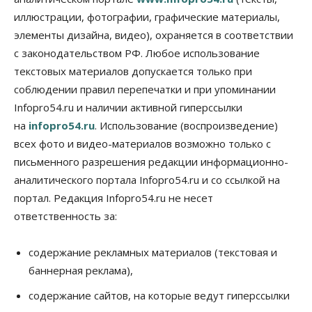
выпуск бензина «Евро-3»
иллюстрации, фотографии, графические материалы,
06 Августа 2026, 14:00
элементы дизайна, видео), охраняется в соответствии
Общество
с законодательством РФ. Любое использование
«За тех, у кого от 270 баллов,
настоящая борьба»: вузы настойчиво
текстовых материалов допускается только при
обзванивают новосибирских высокобалльников
соблюдении правил перепечатки и при упоминании
перед зачислением
Infopro54.ru и наличии активной гиперссылки
06 Августа 2026, 13:00
на
infopro54.ru
. Использование (воспроизведение)
Власть
всех фото и видео-материалов возможно только с
Режим ЧС ввели в Омской области из-за засухи
письменного разрешения редакции информационно-
06 Августа 2026, 12:15
аналитического портала Infopro54.ru и со ссылкой на
Власть
Общество
портал. Редакция Infopro54.ru не несет
Новосибирск готовится к визиту Владимира
ответственность за:
Путина
06 Августа 2026, 12:05
содержание рекламных материалов (текстовая и
Бизнес
Недвижимость
Общество
баннерная реклама),
Росреестр назвал главные причины
отказов в регистрации недвижимости в НСО
содержание сайтов, на которые ведут гиперссылки
06 Августа 2026, 12:00