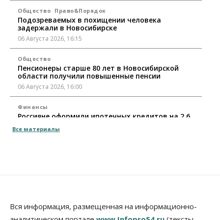
Общество
Право&Порядок
Подозреваемых в похищении человека
задержали в Новосибирске
06 Августа 2026, 16:15
Общество
Пенсионеры старше 80 лет в Новосибирской
области получили повышенные пенсии
06 Августа 2026, 16:00
Финансы
Россияне оформили ипотечных кредитов на 2,6
трлн рублей
Все материалы
06 Августа 2026, 15:53
Власть
Думская гонка в Новосибирской области
обойдется без самовыдвиженцев
06 Августа 2026, 15:00
Бизнес
Власть
Общество
Вся информация, размещенная на информационно-
Правительство России продлило разрешение на
аналитическом портале
www.Infopro54.ru
(тексты,