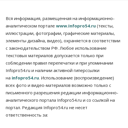
России
06 Августа 2026, 19:00
Вся информация, размещенная на информационно-
Мировые И Федеральные Новости
аналитическом портале
www.Infopro54.ru
(тексты,
Россия построит в Киргизии новый кампус КРСУ:
30 гектаров, 15 тысяч студентов и 30 миллиардов
иллюстрации, фотографии, графические материалы,
рублей
элементы дизайна, видео), охраняется в соответствии
06 Августа 2026, 18:40
с законодательством РФ. Любое использование
Общество
текстовых материалов допускается только при
Новосибирским студентам помогают
соблюдении правил перепечатки и при упоминании
адаптироваться к учебе через культуру
Infopro54.ru и наличии активной гиперссылки
06 Августа 2026, 18:00
на
infopro54.ru
. Использование (воспроизведение)
Бизнес
Власть
Недвижимость
всех фото и видео-материалов возможно только с
Застройщики продавливают компромиссы по
площади участков для КРТ в Новосибирске
письменного разрешения редакции информационно-
06 Августа 2026, 17:30
аналитического портала Infopro54.ru и со ссылкой на
портал. Редакция Infopro54.ru не несет
Бизнес
Недвижимость
Общество
ответственность за:
Около Заельцовского бора Новосибирска
началось строительство термального комплекса
06 Августа 2026, 17:00