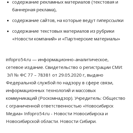
содержание рекламных материалов (текстовая и
баннерная реклама),
Общество
Право&Порядок
Подозреваемых в похищении человека
содержание сайтов, на которые ведут гиперссылки
задержали в Новосибирске
06 Августа 2026, 16:15
содержание текстовых материалов из рубрики
«Новости компаний» и «Партнерские материалы»
Общество
Пенсионеры старше 80 лет в Новосибирской
области получили повышенные пенсии
06 Августа 2026, 16:00
infopro54.ru — информационно-аналитическое,
сетевое издание. Свидетельство о регистрации СМИ:
Финансы
Россияне оформили ипотечных кредитов на 2,6
ЭЛ № ФС 77 – 78381 от 29.05.2020 г, выдано
трлн рублей
Федеральной службой по надзору в сфере связи,
06 Августа 2026, 15:53
информационных технологий и массовых
коммуникаций (Роскомнадзор). Учредитель: Общество
Власть
Думская гонка в Новосибирской области
с ограниченной ответственностью «Новосибирск
обойдется без самовыдвиженцев
Медиа» Infopro54.ru - Новости Новосибирска и
06 Августа 2026, 15:00
Новосибирской области. Новости Сибири.
Бизнес
Власть
Общество
Правительство России продлило разрешение на