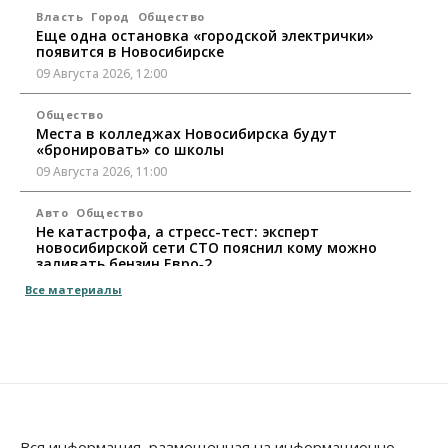
Власть
Город
Общество
Еще одна остановка «городской электрички»
появится в Новосибирске
09 Августа 2026, 12:00
Общество
Места в колледжах Новосибирска будут
«бронировать» со школы
09 Августа 2026, 11:00
Авто
Общество
Не катастрофа, а стресс-тест: эксперт
новосибирской сети СТО пояснил кому можно
заливать бензин Евро‑2
09 Августа 2026, 10:00
Все материалы
Бизнес
Общество
Работодатели Новосибирска заявили в центры
занятости почти 32 тысячи вакансий
09 Августа 2026, 09:00
Бизнес
Общество
Спрос на машино-места в
Вся информация, размещенная на информационно-