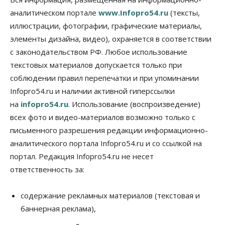
Новосибирской области вырос в полтора раза
аналитическом портале
www.Infopro54.ru
(тексты,
08 Августа 2026, 18:00
иллюстрации, фотографии, графические материалы,
элементы дизайна, видео), охраняется в соответствии
Общество
К современному юридическому образованию в
с законодательством РФ. Любое использование
России возникает много вопросов
текстовых материалов допускается только при
08 Августа 2026, 17:00
соблюдении правил перепечатки и при упоминании
Общество
Infopro54.ru и наличии активной гиперссылки
Новосибирские вузы опубликовали
на
infopro54.ru
. Использование (воспроизведение)
приказы о зачислении на бюджетные места
08 Августа 2026, 16:00
всех фото и видео-материалов возможно только с
письменного разрешения редакции информационно-
Общество
Технологии
аналитического портала Infopro54.ru и со ссылкой на
Искусственный интеллект впервые выписал
штраф за борщевик
портал. Редакция Infopro54.ru не несет
08 Августа 2026, 15:00
ответственность за:
Авто
Продажи подержанных электромобилей в
содержание рекламных материалов (текстовая и
Новосибирской области растут второй месяц
баннерная реклама),
08 Августа 2026, 13:00