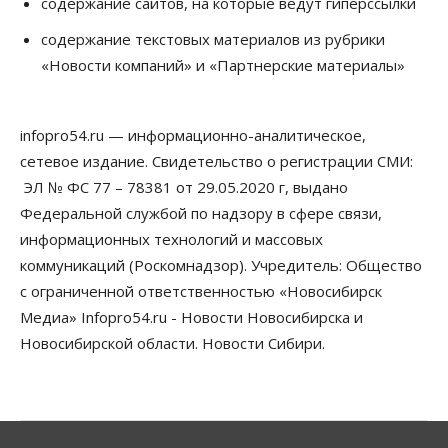
содержание сайтов, на которые ведут гиперссылки
Бизнес
Общество
Детские центры Новосибирска
содержание текстовых материалов из рубрики
перегибают с «педагогикой успеха», считает
«Новости компаний» и «Партнерские материалы»
психолог
08 Августа 2026, 11:00
infopro54.ru — информационно-аналитическое,
Бизнес
Общество
Союз продавцов маркетплейсов
сетевое издание. Свидетельство о регистрации СМИ:
обратился в правительство РФ из-за атак на WB
ЭЛ № ФС 77 – 78381 от 29.05.2020 г, выдано
08 Августа 2026, 10:00
Федеральной службой по надзору в сфере связи,
Общество
информационных технологий и массовых
Новосибирцы будут получать квитанции за ЖКУ
коммуникаций (Роскомнадзор). Учредитель: Общество
по-новому
08 Августа 2026, 09:00
с ограниченной ответственностью «Новосибирск
Медиа» Infopro54.ru - Новости Новосибирска и
Бизнес
Новосибирской области. Новости Сибири.
В Новосибирской области резко
сократился грузооборот в автоперевозках
07 Августа 2026, 19:00
Общество
В Новосибирске прошёл митинг