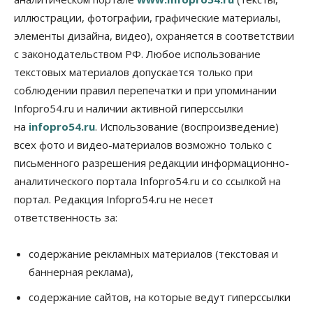
05 Августа 2026, 18:00
иллюстрации, фотографии, графические материалы,
элементы дизайна, видео), охраняется в соответствии
Бизнес
Власть
Независимые АЗС Новосибирска
с законодательством РФ. Любое использование
получают до 20% топлива, прописанного в
контрактах
текстовых материалов допускается только при
05 Августа 2026, 17:00
соблюдении правил перепечатки и при упоминании
Infopro54.ru и наличии активной гиперссылки
Власть
на
infopro54.ru
. Использование (воспроизведение)
Губернатор поблагодарил новосибирских
строителей за вклад в развитие региона
всех фото и видео-материалов возможно только с
05 Августа 2026, 16:40
письменного разрешения редакции информационно-
аналитического портала Infopro54.ru и со ссылкой на
Бизнес
Общество
Самые популярные у
портал. Редакция Infopro54.ru не несет
предпринимателей сферы бизнеса назвали в
ответственность за:
Новосибирске
05 Августа 2026, 16:00
содержание рекламных материалов (текстовая и
Недвижимость
баннерная реклама),
Летний марафон скидок в ГК «Расцветай — до 16
августа
содержание сайтов, на которые ведут гиперссылки
05 Августа 2026, 15:55