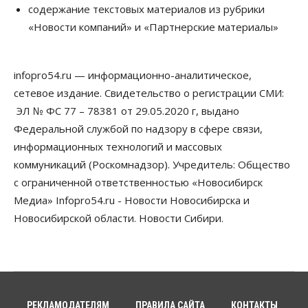
содержание текстовых материалов из рубрики
Недвижимость
Общество
«Новости компаний» и «Партнерские материалы»
Проект нового микрорайона на улице Кирова
утвердили в Новосибирске
05 Августа 2026, 15:30
infopro54.ru — информационно-аналитическое,
Бизнес
Промышленность
сетевое издание. Свидетельство о регистрации СМИ:
Новосибирские компании произвели косметики
на два миллиарда рублей
ЭЛ № ФС 77 – 78381 от 29.05.2020 г, выдано
05 Августа 2026, 15:00
Федеральной службой по надзору в сфере связи,
информационных технологий и массовых
Власть
Финансы
коммуникаций (Роскомнадзор). Учредитель: Общество
Криптовалюта в России официально стала
имуществом
с ограниченной ответственностью «Новосибирск
05 Августа 2026, 14:00
Медиа» Infopro54.ru - Новости Новосибирска и
Новосибирской области. Новости Сибири.
Недвижимость
Открыты продажи квартир нового дома в
квартале «Цветной бульвар» ГК «Расцветай»
05 Августа 2026, 13:23
Власть
Общество
Ночные маршруты автобусов предлагают ввести
РЕКЛАМОДАТЕЛЯМ
ПРАВИЛА САЙТА
КОНТАКТЫ