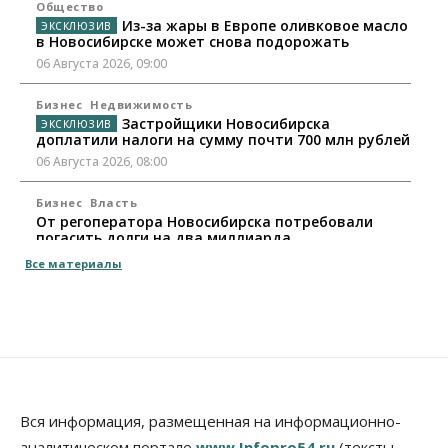
Общество
Из-за жары в Европе оливковое масло
в Новосибирске может снова подорожать
06 Августа 2026, 09:00
Бизнес
Недвижимость
Застройщики Новосибирска
доплатили налоги на сумму почти 700 млн рублей
06 Августа 2026, 08:00
Бизнес
Власть
От регоператора Новосибирска потребовали
погасить долги на два миллиарда
05 Августа 2026, 19:00
Все материалы
Власть
Отставки И Назначения
Министра транспорта Новосибирской области
будут согласовывать в Москве
05 Августа 2026, 18:30
Власть
Город
Общество
В мэрии Новосибирска объяснили ситуацию с
Вся информация, размещенная на информационно-
пешеходной зоной на улице Ленина
аналитическом портале
www.Infopro54.ru
(тексты,