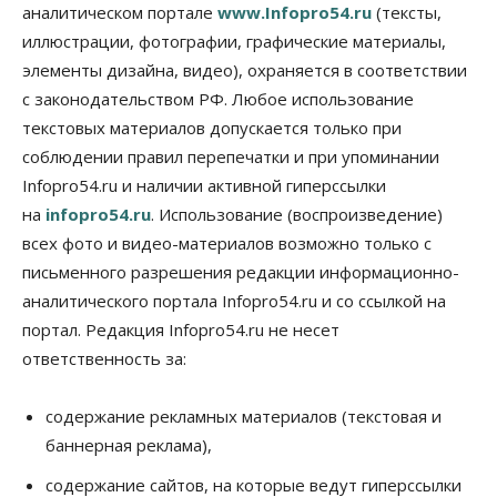
аналитическом портале
www.Infopro54.ru
(тексты,
Общество
иллюстрации, фотографии, графические материалы,
Синоптики рассказали о погоде в Новосибирске
элементы дизайна, видео), охраняется в соответствии
на выходных
с законодательством РФ. Любое использование
07 Августа 2026, 12:00
текстовых материалов допускается только при
Общество
соблюдении правил перепечатки и при упоминании
Жители Новосибирска смогут добровольно
Infopro54.ru и наличии активной гиперссылки
повысить свою пенсию
07 Августа 2026, 11:30
на
infopro54.ru
. Использование (воспроизведение)
всех фото и видео-материалов возможно только с
Общество
письменного разрешения редакции информационно-
Деньгами будут распоряжаться дети: в десяти
школах Новосибирской области введут
аналитического портала Infopro54.ru и со ссылкой на
инициативное бюджетирование
портал. Редакция Infopro54.ru не несет
07 Августа 2026, 11:00
ответственность за:
Общество
Право&Порядок
В Новосибирске руководителя отдела полиции
содержание рекламных материалов (текстовая и
заключили под стражу
баннерная реклама),
07 Августа 2026, 10:15
содержание сайтов, на которые ведут гиперссылки
Общество