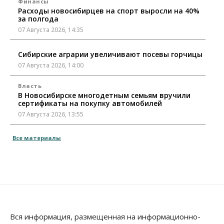
Финансы
Расходы новосибирцев на спорт выросли на 40%
за полгода
07 Августа 2026, 14:35
Сибирские аграрии увеличивают посевы горчицы
07 Августа 2026, 14:00
Власть
В Новосибирске многодетным семьям вручили
сертификаты на покупку автомобилей
07 Августа 2026, 13:55
Авто
Общество
Все материалы
Треть автовладельцев в Новосибирской области
«поставили машины на прикол»
07 Августа 2026, 13:00
Власть
Школы, библиотеки, пешеходные тротуары:
депутаты Госдумы контролируют работы на
социальных объектах
Вся информация, размещенная на информационно-
07 Августа 2026, 12:35