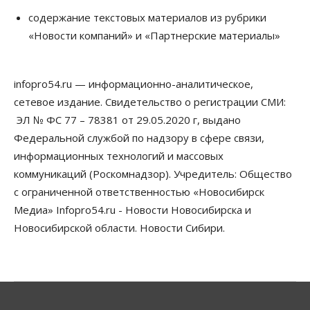
Недели жары повлияли на урожай в
содержание текстовых материалов из рубрики
Новосибирской области, но режима ЧС не будет
«Новости компаний» и «Партнерские материалы»
07 Августа 2026, 10:00
Бизнес
Право&Порядок
Предприятия Новосибирска
infopro54.ru — информационно-аналитическое,
выстраивают системы защиты от атак БПЛА
сетевое издание. Свидетельство о регистрации СМИ:
07 Августа 2026, 09:00
ЭЛ № ФС 77 – 78381 от 29.05.2020 г, выдано
Бизнес
Федеральной службой по надзору в сфере связи,
По «Сибэлектротерму» выдали исполнительные
информационных технологий и массовых
листы на полмиллиарда рублей
07 Августа 2026, 08:00
коммуникаций (Роскомнадзор). Учредитель: Общество
с ограниченной ответственностью «Новосибирск
Бизнес
Власть
Медицина
Общество
Медиа» Infopro54.ru - Новости Новосибирска и
Искусственный интеллект предлагают
привлекать к разработке новых лекарств в
Новосибирской области. Новости Сибири.
России
06 Августа 2026, 19:00
Мировые И Федеральные Новости
Россия построит в Киргизии новый кампус КРСУ:
30 гектаров, 15 тысяч студентов и 30 миллиардов