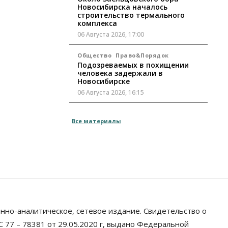
Новосибирска началось
строительство термального
комплекса
06 Августа 2026, 17:00
Общество
Право&Порядок
Подозреваемых в похищении
человека задержали в
Новосибирске
06 Августа 2026, 16:15
Общество
Все материалы
Пенсионеры старше 80 лет в
Новосибирской области получили
повышенные пенсии
06 Августа 2026, 16:00
Финансы
Россияне оформили ипотечных
кредитов на 2,6 трлн рублей
06 Августа 2026, 15:53
нно-аналитическое, сетевое издание. Свидетельство о
Власть
 77 – 78381 от 29.05.2020 г, выдано Федеральной