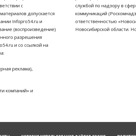
ветствии с
службой по надзору в сфе
 материалов допускается
коммуникаций (Роскомнадз
нии Infopro54.ru и
ответственностью «Новосиб
ование (воспроизведение)
Новосибирской области. Н
енного разрешения
54.ru и со ссылкой на
а:
рная реклама),
ти компаний» и