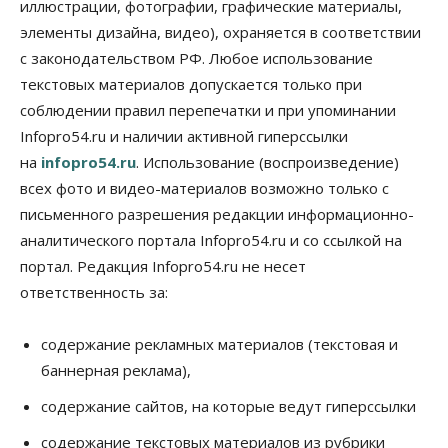
иллюстрации, фотографии, графические материалы,
элементы дизайна, видео), охраняется в соответствии
Бизнес
В аэропорту Толмачёво завершены работы по
с законодательством РФ. Любое использование
бетонированию рулежных дорожек
текстовых материалов допускается только при
07 Августа 2026, 17:00
соблюдении правил перепечатки и при упоминании
Бизнес
Недвижимость
Общество
Infopro54.ru и наличии активной гиперссылки
Новосибирцы стали реже оформлять
на
infopro54.ru
. Использование (воспроизведение)
дома по упрощенной схеме
07 Августа 2026, 16:00
всех фото и видео-материалов возможно только с
письменного разрешения редакции информационно-
Власть
Общество
Право&Порядок
аналитического портала Infopro54.ru и со ссылкой на
Роспотребнадзор изъял почти полторы тонны
мяса в Новосибирской области
портал. Редакция Infopro54.ru не несет
07 Августа 2026, 15:00
ответственность за:
Финансы
Расходы новосибирцев на спорт выросли на 40%
содержание рекламных материалов (текстовая и
за полгода
баннерная реклама),
07 Августа 2026, 14:35
содержание сайтов, на которые ведут гиперссылки
Сибирские аграрии увеличивают посевы горчицы
содержание текстовых материалов из рубрики