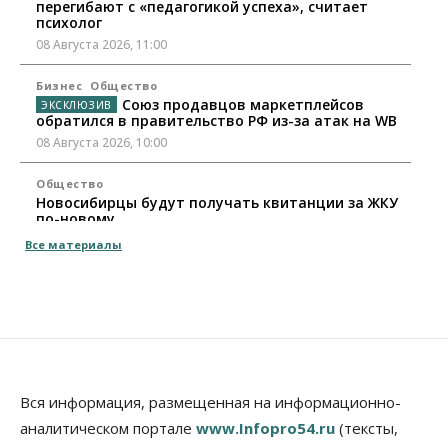
перегибают с «педагогикой успеха», считает
психолог
08 Августа 2026, 11:00
Бизнес
Общество
Союз продавцов маркетплейсов
обратился в правительство РФ из-за атак на WB
08 Августа 2026, 10:00
Общество
Новосибирцы будут получать квитанции за ЖКУ
по-новому
08 Августа 2026, 09:00
Все материалы
Бизнес
В Новосибирской области резко
сократился грузооборот в автоперевозках
07 Августа 2026, 19:00
Общество
В Новосибирске прошёл митинг
Вся информация, размещенная на информационно-
против нового закона о памятниках
аналитическом портале
www.Infopro54.ru
(тексты,
07 Августа 2026, 18:00