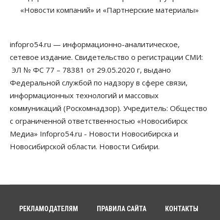
07 Августа 2026, 14:00
«Новости компаний» и «Партнерские материалы»
Власть
В Новосибирске многодетным семьям вручили
сертификаты на покупку автомобилей
infopro54.ru — информационно-аналитическое,
07 Августа 2026, 13:55
сетевое издание. Свидетельство о регистрации СМИ:
ЭЛ № ФС 77 – 78381 от 29.05.2020 г, выдано
Авто
Общество
Треть автовладельцев в Новосибирской области
Федеральной службой по надзору в сфере связи,
«поставили машины на прикол»
информационных технологий и массовых
07 Августа 2026, 13:00
коммуникаций (Роскомнадзор). Учредитель: Общество
Власть
с ограниченной ответственностью «Новосибирск
Школы, библиотеки, пешеходные тротуары:
Медиа» Infopro54.ru - Новости Новосибирска и
депутаты Госдумы контролируют работы на
социальных объектах
Новосибирской области. Новости Сибири.
07 Августа 2026, 12:35
Общество
Синоптики рассказали о погоде в Новосибирске
на выходных
07 Августа 2026, 12:00
РЕКЛАМОДАТЕЛЯМ
ПРАВИЛА САЙТА
КОНТАКТЫ