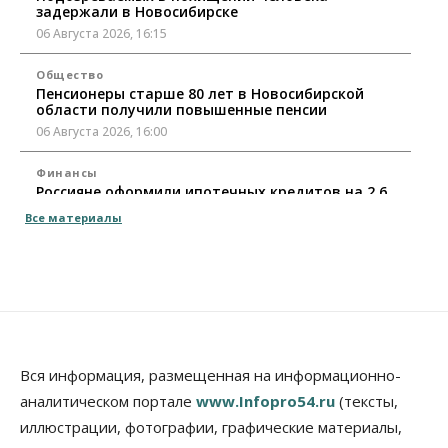
задержали в Новосибирске
06 Августа 2026, 16:15
Общество
Пенсионеры старше 80 лет в Новосибирской
области получили повышенные пенсии
06 Августа 2026, 16:00
Финансы
Россияне оформили ипотечных кредитов на 2,6
трлн рублей
Все материалы
06 Августа 2026, 15:53
Власть
Думская гонка в Новосибирской области
обойдется без самовыдвиженцев
06 Августа 2026, 15:00
Бизнес
Власть
Общество
Вся информация, размещенная на информационно-
Правительство России продлило разрешение на
аналитическом портале
www.Infopro54.ru
(тексты,
выпуск бензина «Евро-3»
иллюстрации, фотографии, графические материалы,
06 Августа 2026, 14:00