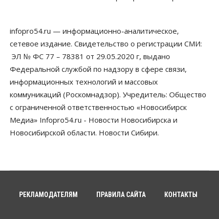
модернизировали мобильную связь
06 Августа 2026, 11:35
infopro54.ru — информационно-аналитическое,
Бизнес
Право&Порядок
ПроБизнес
сетевое издание. Свидетельство о регистрации СМИ:
Злоумышленники опять атакуют
новосибирские компании через электронную
ЭЛ № ФС 77 – 78381 от 29.05.2020 г, выдано
почту
Федеральной службой по надзору в сфере связи,
06 Августа 2026, 11:00
информационных технологий и массовых
коммуникаций (Роскомнадзор). Учредитель: Общество
Общество
Медики готовятся к второму пику активности
с ограниченной ответственностью «Новосибирск
клещей в Новосибирской области
Медиа» Infopro54.ru - Новости Новосибирска и
06 Августа 2026, 10:00
Новосибирской области. Новости Сибири.
Общество
Из-за жары в Европе оливковое масло
в Новосибирске может снова подорожать
06 Августа 2026, 09:00
Бизнес
Недвижимость
РЕКЛАМОДАТЕЛЯМ
ПРАВИЛА САЙТА
КОНТАКТЫ
Застройщики Новосибирска
доплатили налоги на сумму почти 700 млн рублей
06 Августа 2026, 08:00