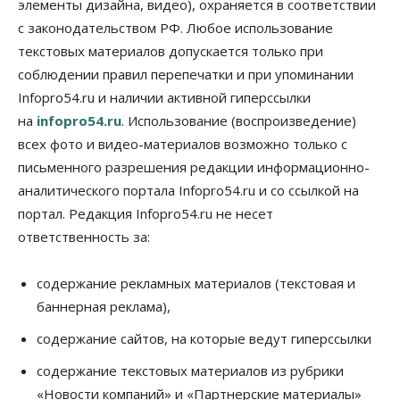
элементы дизайна, видео), охраняется в соответствии
Общество
с законодательством РФ. Любое использование
«За тех, у кого от 270 баллов,
настоящая борьба»: вузы настойчиво
текстовых материалов допускается только при
обзванивают новосибирских высокобалльников
соблюдении правил перепечатки и при упоминании
перед зачислением
Infopro54.ru и наличии активной гиперссылки
06 Августа 2026, 13:00
на
infopro54.ru
. Использование (воспроизведение)
Власть
всех фото и видео-материалов возможно только с
Режим ЧС ввели в Омской области из-за засухи
письменного разрешения редакции информационно-
06 Августа 2026, 12:15
аналитического портала Infopro54.ru и со ссылкой на
Власть
Общество
портал. Редакция Infopro54.ru не несет
Новосибирск готовится к визиту Владимира
ответственность за:
Путина
06 Августа 2026, 12:05
содержание рекламных материалов (текстовая и
Бизнес
Недвижимость
Общество
баннерная реклама),
Росреестр назвал главные причины
отказов в регистрации недвижимости в НСО
содержание сайтов, на которые ведут гиперссылки
06 Августа 2026, 12:00
содержание текстовых материалов из рубрики
Телекоммуникации
«Новости компаний» и «Партнерские материалы»
В 16 населённых пунктах Мошковского района