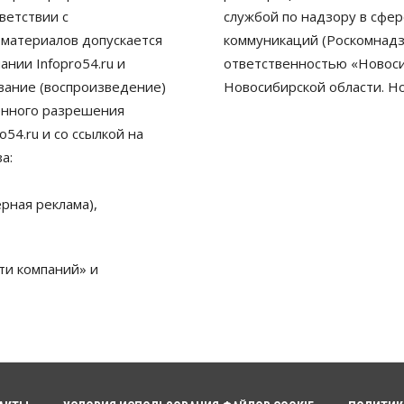
ветствии с
службой по надзору в сфе
 материалов допускается
коммуникаций (Роскомнадз
нии Infopro54.ru и
ответственностью «Новосиб
ование (воспроизведение)
Новосибирской области. Н
енного разрешения
54.ru и со ссылкой на
а:
рная реклама),
ти компаний» и