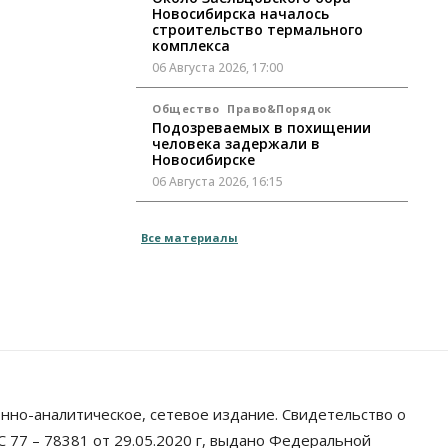
Новосибирска началось
строительство термального
комплекса
06 Августа 2026, 17:00
Общество
Право&Порядок
Подозреваемых в похищении
человека задержали в
Новосибирске
06 Августа 2026, 16:15
Общество
Все материалы
Пенсионеры старше 80 лет в
Новосибирской области получили
повышенные пенсии
06 Августа 2026, 16:00
Финансы
Россияне оформили ипотечных
кредитов на 2,6 трлн рублей
06 Августа 2026, 15:53
нно-аналитическое, сетевое издание. Свидетельство о
Власть
 77 – 78381 от 29.05.2020 г, выдано Федеральной