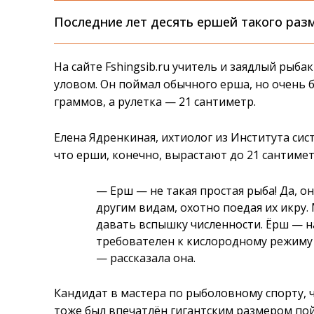
Последние лет десять ершей такого раз
На сайте Fshingsib.ru учитель и заядлый рыб
уловом. Он поймал обычного ерша, но очень 
граммов, а рулетка — 21 сантиметр.
Елена Ядренкиная, ихтиолог из Института сис
что ерши, конечно, вырастают до 21 сантимет
— Ерш — не такая простая рыба! Да, о
другим видам, охотно поедая их икру
давать вспышку численности. Ёрш — н
требователен к кислородному режиму и
— рассказала она.
Кандидат в мастера по рыболовному спорту,
тоже был впечатлён гигантским размером пой