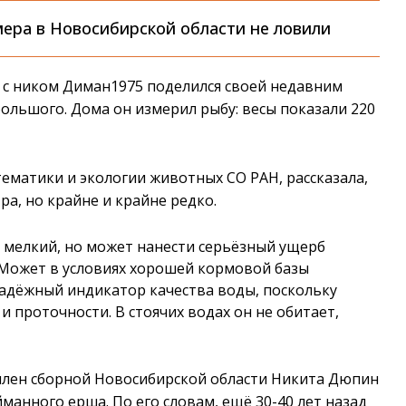
мера в Новосибирской области не ловили
ак с ником Диман1975 поделился своей недавним
большого. Дома он измерил рыбу: весы показали 220
тематики и экологии животных СО РАН, рассказала,
ра, но крайне и крайне редко.
н мелкий, но может нанести серьёзный ущерб
. Может в условиях хорошей кормовой базы
адёжный индикатор качества воды, поскольку
 проточности. В стоячих водах он не обитает,
 член сборной Новосибирской области Никита Дюпин
манного ерша. По его словам, ещё 30-40 лет назад