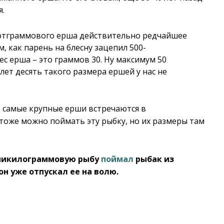
я.
сотграммового ерша действительно редчайшее
, как парень на блесну зацепил 500-
ес ерша – это граммов 30. Ну максимум 50
 лет десять такого размера ершей у нас не
 самые крупные ерши встречаются в
тоже можно поймать эту рыбку, но их размеры там
ьмикилограммовую рыбу
поймал
рыбак из
он уже отпускал ее на волю.