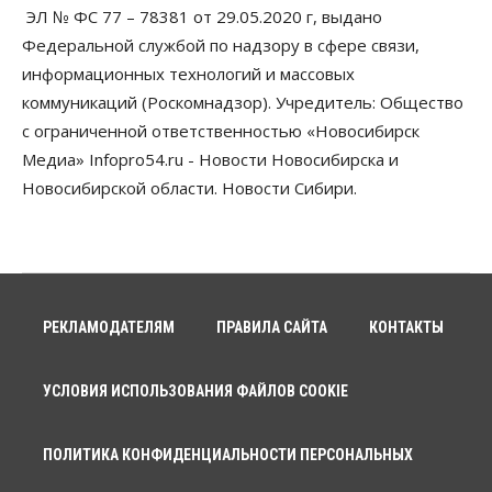
ЭЛ № ФС 77 – 78381 от 29.05.2020 г, выдано
Власть
Федеральной службой по надзору в сфере связи,
Духовная и медицинская помощь: корабль-
церковь посетит 50 поселений Новосибирской
информационных технологий и массовых
области
коммуникаций (Роскомнадзор). Учредитель: Общество
10 Августа 2026, 12:15
с ограниченной ответственностью «Новосибирск
Общество
Медиа» Infopro54.ru - Новости Новосибирска и
В Новосибирской области число дел о
Новосибирской области. Новости Сибири.
банкротстве с начала года выросло на 7,2 %
10 Августа 2026, 12:00
Общество
НГУ обновил рекорд по числу абитуриентов
10 Августа 2026, 11:30
РЕКЛАМОДАТЕЛЯМ
ПРАВИЛА САЙТА
КОНТАКТЫ
Общество
Полмиллиарда направят на доплаты
начальникам полиции Новосибирской области
УСЛОВИЯ ИСПОЛЬЗОВАНИЯ ФАЙЛОВ COOKIE
10 Августа 2026, 11:15
ПОЛИТИКА КОНФИДЕНЦИАЛЬНОСТИ ПЕРСОНАЛЬНЫХ
Финансы
ПСБ нарастил объемы факторинга МСБ в