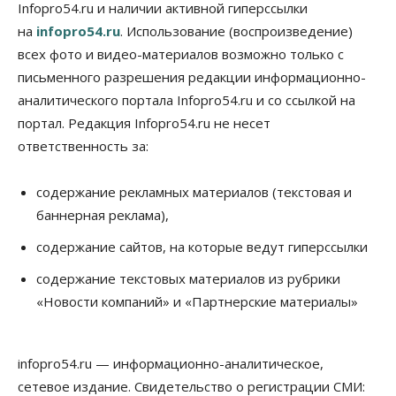
Infopro54.ru и наличии активной гиперссылки
Недвижимость
на
infopro54.ru
. Использование (воспроизведение)
Новосибирску нужны яркие объекты и
градообразующие общественные здания
всех фото и видео-материалов возможно только с
10 Августа 2026, 14:30
письменного разрешения редакции информационно-
аналитического портала Infopro54.ru и со ссылкой на
Общество
Предложения по строительству частных
портал. Редакция Infopro54.ru не несет
бомбоубежищ появились на российском рынке
ответственность за:
10 Августа 2026, 14:00
Бизнес
Общество
содержание рекламных материалов (текстовая и
В Новосибирске сформировалось
баннерная реклама),
профессиональное сообщество стендап-комиков
10 Августа 2026, 13:30
содержание сайтов, на которые ведут гиперссылки
Недвижимость
содержание текстовых материалов из рубрики
Антон Рехтин: Вместе строим будущее
«Новости компаний» и «Партнерские материалы»
10 Августа 2026, 13:15
Бизнес
Общество
infopro54.ru — информационно-аналитическое,
Цены в ресторанах Новосибирска выросли на 8%
10 Августа 2026, 13:00
сетевое издание. Свидетельство о регистрации СМИ: