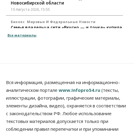
Новосибирской области
10 Августа 2026, 15:55
Бизнес
Мировые И Федеральные Новости
Семья владельца сети «Вкусно — и точка» купила
заправки в Томской области
Все материалы
10 Августа 2026, 15:30
Власть
Город
Стало известно, когда Владимир Путин приедет в
Новосибирск
10 Августа 2026, 15:15
Недвижимость
Вся информация, размещенная на информационно-
Новосибирск находится в процессе движения к
аналитическом портале
www.Infopro54.ru
(тексты,
«человечному» городу
иллюстрации, фотографии, графические материалы,
10 Августа 2026, 15:00
элементы дизайна, видео), охраняется в соответствии
Бизнес
Общество
Право&Порядок
с законодательством РФ. Любое использование
Кафе японской кухни в Новосибирске закрыли на
45 дней
текстовых материалов допускается только при
10 Августа 2026, 14:45
соблюдении правил перепечатки и при упоминании