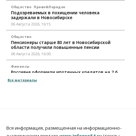
Общество
Право&Порядок
Подозреваемых в похищении человека
задержали в Новосибирске
06 Августа 2026, 16:15
Общество
Пенсионеры старше 80 лет в Новосибирской
области получили повышенные пенсии
06 Августа 2026, 16:00
Финансы
Россияне оформили ипотечных кредитов на 2,6
трлн рублей
Все материалы
06 Августа 2026, 15:53
Власть
Думская гонка в Новосибирской области
обойдется без самовыдвиженцев
06 Августа 2026, 15:00
Бизнес
Власть
Общество
Вся информация, размещенная на информационно-
Правительство России продлило разрешение на
аналитическом портале
www.Infopro54.ru
(тексты,