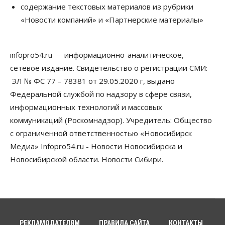
содержание текстовых материалов из рубрики
Телекоммуникации
«Новости компаний» и «Партнерские материалы»
В 16 населённых пунктах Мошковского района
модернизировали мобильную связь
06 Августа 2026, 11:35
infopro54.ru — информационно-аналитическое,
Бизнес
Право&Порядок
ПроБизнес
сетевое издание. Свидетельство о регистрации СМИ:
Злоумышленники опять атакуют
новосибирские компании через электронную
ЭЛ № ФС 77 – 78381 от 29.05.2020 г, выдано
почту
Федеральной службой по надзору в сфере связи,
06 Августа 2026, 11:00
информационных технологий и массовых
коммуникаций (Роскомнадзор). Учредитель: Общество
Общество
Медики готовятся к второму пику активности
с ограниченной ответственностью «Новосибирск
клещей в Новосибирской области
Медиа» Infopro54.ru - Новости Новосибирска и
06 Августа 2026, 10:00
Новосибирской области. Новости Сибири.
Общество
Из-за жары в Европе оливковое масло
в Новосибирске может снова подорожать
06 Августа 2026, 09:00
Бизнес
Недвижимость
РЕКЛАМОДАТЕЛЯМ
ПРАВИЛА САЙТА
КОНТАКТЫ