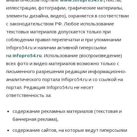
выпуск бензина «Евро-3»
иллюстрации, фотографии, графические материалы,
06 Августа 2026, 14:00
элементы дизайна, видео), охраняется в соответствии
Общество
с законодательством РФ. Любое использование
«За тех, у кого от 270 баллов,
настоящая борьба»: вузы настойчиво
текстовых материалов допускается только при
обзванивают новосибирских высокобалльников
соблюдении правил перепечатки и при упоминании
перед зачислением
Infopro54.ru и наличии активной гиперссылки
06 Августа 2026, 13:00
на
infopro54.ru
. Использование (воспроизведение)
Власть
всех фото и видео-материалов возможно только с
Режим ЧС ввели в Омской области из-за засухи
письменного разрешения редакции информационно-
06 Августа 2026, 12:15
аналитического портала Infopro54.ru и со ссылкой на
Власть
Общество
портал. Редакция Infopro54.ru не несет
Новосибирск готовится к визиту Владимира
ответственность за:
Путина
06 Августа 2026, 12:05
содержание рекламных материалов (текстовая и
Бизнес
Недвижимость
Общество
баннерная реклама),
Росреестр назвал главные причины
отказов в регистрации недвижимости в НСО
содержание сайтов, на которые ведут гиперссылки
06 Августа 2026, 12:00