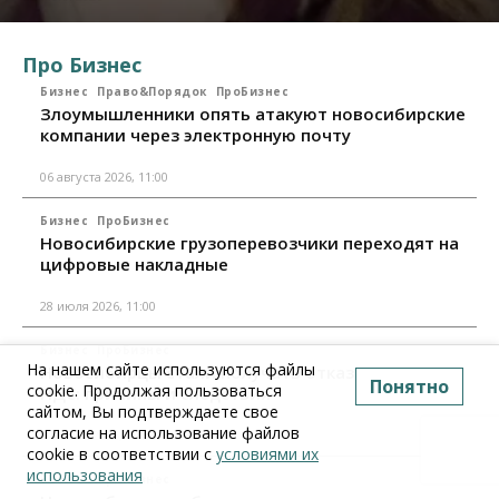
Про Бизнес
Бизнес
Право&Порядок
ПроБизнес
Злоумышленники опять атакуют новосибирские
компании через электронную почту
06 августа 2026, 11:00
Бизнес
ПроБизнес
Новосибирские грузоперевозчики переходят на
цифровые накладные
28 июля 2026, 11:00
Бизнес
ПроБизнес
На нашем сайте используются файлы
Новосибирцы стали получать отказ в вычете по
Понятно
cookie. Продолжая пользоваться
НДС: причины и следствия
сайтом, Вы подтверждаете свое
согласие на использование файлов
24 июля 2026, 10:30
cookie в соответствии с
условиями их
использования
Бизнес
ПроБизнес