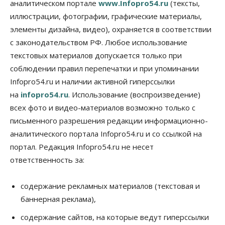
аналитическом портале
www.Infopro54.ru
(тексты,
Общество
иллюстрации, фотографии, графические материалы,
Синоптики рассказали о погоде в Новосибирске
элементы дизайна, видео), охраняется в соответствии
на выходных
с законодательством РФ. Любое использование
07 Августа 2026, 12:00
текстовых материалов допускается только при
Общество
соблюдении правил перепечатки и при упоминании
Жители Новосибирска смогут добровольно
Infopro54.ru и наличии активной гиперссылки
повысить свою пенсию
07 Августа 2026, 11:30
на
infopro54.ru
. Использование (воспроизведение)
всех фото и видео-материалов возможно только с
Общество
письменного разрешения редакции информационно-
Деньгами будут распоряжаться дети: в десяти
школах Новосибирской области введут
аналитического портала Infopro54.ru и со ссылкой на
инициативное бюджетирование
портал. Редакция Infopro54.ru не несет
07 Августа 2026, 11:00
ответственность за:
Общество
Право&Порядок
В Новосибирске руководителя отдела полиции
содержание рекламных материалов (текстовая и
заключили под стражу
баннерная реклама),
07 Августа 2026, 10:15
содержание сайтов, на которые ведут гиперссылки
Общество