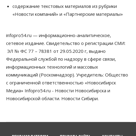
Недели жары повлияли на урожай в
содержание текстовых материалов из рубрики
Новосибирской области, но режима ЧС не будет
«Новости компаний» и «Партнерские материалы»
07 Августа 2026, 10:00
Бизнес
Право&Порядок
Предприятия Новосибирска
infopro54.ru — информационно-аналитическое,
выстраивают системы защиты от атак БПЛА
сетевое издание. Свидетельство о регистрации СМИ:
07 Августа 2026, 09:00
ЭЛ № ФС 77 – 78381 от 29.05.2020 г, выдано
Бизнес
Федеральной службой по надзору в сфере связи,
По «Сибэлектротерму» выдали исполнительные
информационных технологий и массовых
листы на полмиллиарда рублей
07 Августа 2026, 08:00
коммуникаций (Роскомнадзор). Учредитель: Общество
с ограниченной ответственностью «Новосибирск
Бизнес
Власть
Медицина
Общество
Медиа» Infopro54.ru - Новости Новосибирска и
Искусственный интеллект предлагают
привлекать к разработке новых лекарств в
Новосибирской области. Новости Сибири.
России
06 Августа 2026, 19:00
Мировые И Федеральные Новости
Россия построит в Киргизии новый кампус КРСУ:
30 гектаров, 15 тысяч студентов и 30 миллиардов
рублей