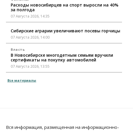
Расходы новосибирцев на спорт выросли на 40%
за полгода
07 Августа 2026, 14:35
Сибирские аграрии увеличивают посевы горчицы
07 Августа 2026, 14:00
Власть
В Новосибирске многодетным семьям вручили
сертификаты на покупку автомобилей
07 Августа 2026, 13:55
Авто
Общество
Все материалы
Треть автовладельцев в Новосибирской области
«поставили машины на прикол»
07 Августа 2026, 13:00
Власть
Школы, библиотеки, пешеходные тротуары:
депутаты Госдумы контролируют работы на
социальных объектах
Вся информация, размещенная на информационно-
07 Августа 2026, 12:35