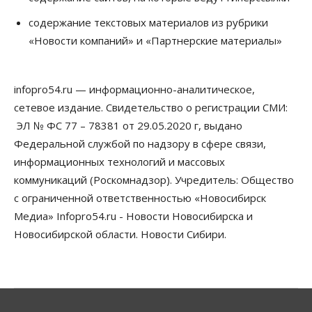
Сибирские аграрии увеличивают посевы горчицы
содержание текстовых материалов из рубрики
07 Августа 2026, 14:00
«Новости компаний» и «Партнерские материалы»
Власть
В Новосибирске многодетным семьям вручили
сертификаты на покупку автомобилей
infopro54.ru — информационно-аналитическое,
07 Августа 2026, 13:55
сетевое издание. Свидетельство о регистрации СМИ:
ЭЛ № ФС 77 – 78381 от 29.05.2020 г, выдано
Авто
Общество
Треть автовладельцев в Новосибирской области
Федеральной службой по надзору в сфере связи,
«поставили машины на прикол»
информационных технологий и массовых
07 Августа 2026, 13:00
коммуникаций (Роскомнадзор). Учредитель: Общество
Власть
с ограниченной ответственностью «Новосибирск
Школы, библиотеки, пешеходные тротуары:
Медиа» Infopro54.ru - Новости Новосибирска и
депутаты Госдумы контролируют работы на
социальных объектах
Новосибирской области. Новости Сибири.
07 Августа 2026, 12:35
Общество
Синоптики рассказали о погоде в Новосибирске
на выходных