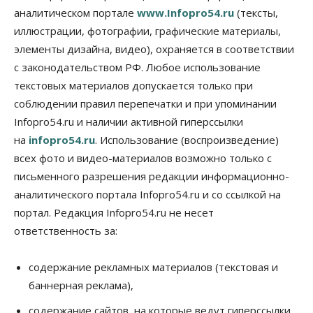
против нового закона о памятниках
аналитическом портале
www.Infopro54.ru
(тексты,
07 Августа 2026, 18:00
иллюстрации, фотографии, графические материалы,
элементы дизайна, видео), охраняется в соответствии
Бизнес
В аэропорту Толмачёво завершены работы по
с законодательством РФ. Любое использование
бетонированию рулежных дорожек
текстовых материалов допускается только при
07 Августа 2026, 17:00
соблюдении правил перепечатки и при упоминании
Бизнес
Недвижимость
Общество
Infopro54.ru и наличии активной гиперссылки
Новосибирцы стали реже оформлять
на
infopro54.ru
. Использование (воспроизведение)
дома по упрощенной схеме
07 Августа 2026, 16:00
всех фото и видео-материалов возможно только с
письменного разрешения редакции информационно-
Власть
Общество
Право&Порядок
аналитического портала Infopro54.ru и со ссылкой на
Роспотребнадзор изъял почти полторы тонны
мяса в Новосибирской области
портал. Редакция Infopro54.ru не несет
07 Августа 2026, 15:00
ответственность за:
Финансы
Расходы новосибирцев на спорт выросли на 40%
содержание рекламных материалов (текстовая и
за полгода
баннерная реклама),
07 Августа 2026, 14:35
содержание сайтов, на которые ведут гиперссылки