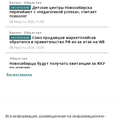
Бизнес
Общество
Детские центры Новосибирска
перегибают с «педагогикой успеха», считает
психолог
08 Августа 2026, 11:00
Бизнес
Общество
Союз продавцов маркетплейсов
обратился в правительство РФ из-за атак на WB
08 Августа 2026, 10:00
Общество
Новосибирцы будут получать квитанции за ЖКУ
по-новому
08 Августа 2026, 09:00
Все материалы
Бизнес
В Новосибирской области резко
сократился грузооборот в автоперевозках
07 Августа 2026, 19:00
Общество
В Новосибирске прошёл митинг
Вся информация, размещенная на информационно-