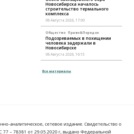
Новосибирска началось
строительство термального
комплекса
06 Августа 2026, 17:00
Общество
Право&Порядок
Подозреваемых в похищении
человека задержали в
Новосибирске
06 Августа 2026, 16:15
Общество
Все материалы
Пенсионеры старше 80 лет в
Новосибирской области получили
повышенные пенсии
06 Августа 2026, 16:00
Финансы
Россияне оформили ипотечных
кредитов на 2,6 трлн рублей
06 Августа 2026, 15:53
нно-аналитическое, сетевое издание. Свидетельство о
Власть
 77 – 78381 от 29.05.2020 г, выдано Федеральной