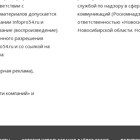
ветствии с
службой по надзору в сфе
 материалов допускается
коммуникаций (Роскомнадз
нии Infopro54.ru и
ответственностью «Новосиб
ование (воспроизведение)
Новосибирской области. Н
енного разрешения
54.ru и со ссылкой на
а:
рная реклама),
ти компаний» и