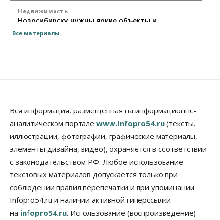
Недвижимость
Новосибирску нужны яркие объекты и
градообразующие общественные здания
Все материалы
10 Августа 2026, 14:30
Общество
Предложения по строительству частных
бомбоубежищ появились на российском рынке
10 Августа 2026, 14:00
Бизнес
Общество
Вся информация, размещенная на информационно-
В Новосибирске сформировалось
аналитическом портале
www.Infopro54.ru
(тексты,
профессиональное сообщество стендап-комиков
иллюстрации, фотографии, графические материалы,
10 Августа 2026, 13:30
элементы дизайна, видео), охраняется в соответствии
Недвижимость
с законодательством РФ. Любое использование
Антон Рехтин: Вместе строим будущее
текстовых материалов допускается только при
10 Августа 2026, 13:15
соблюдении правил перепечатки и при упоминании
Бизнес
Общество
Infopro54.ru и наличии активной гиперссылки
Цены в ресторанах Новосибирска выросли на 8%
на
infopro54.ru
. Использование (воспроизведение)
10 Августа 2026, 13:00