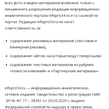
всех фото и видео-материалов возможно только с
Власть
письменного разрешения редакции информационно-
Духовная и медицинская помощь: корабль-
аналитического портала Infopro54.ru и со ссылкой на
церковь посетит 50 поселений Новосибирской
области
портал. Редакция Infopro54.ru не несет
10 Августа 2026, 12:15
ответственность за:
Общество
В Новосибирской области число дел о
содержание рекламных материалов (текстовая и
банкротстве с начала года выросло на 7,2 %
баннерная реклама),
10 Августа 2026, 12:00
содержание сайтов, на которые ведут гиперссылки
Общество
НГУ обновил рекорд по числу абитуриентов
содержание текстовых материалов из рубрики
10 Августа 2026, 11:30
«Новости компаний» и «Партнерские материалы»
Общество
Полмиллиарда направят на доплаты
infopro54.ru — информационно-аналитическое,
начальникам полиции Новосибирской области
10 Августа 2026, 11:15
сетевое издание. Свидетельство о регистрации СМИ:
ЭЛ № ФС 77 – 78381 от 29.05.2020 г, выдано
Финансы
Федеральной службой по надзору в сфере связи,
ПСБ нарастил объемы факторинга МСБ в