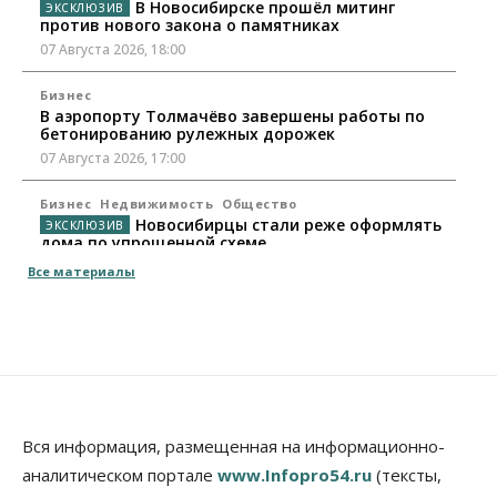
В Новосибирске прошёл митинг
против нового закона о памятниках
07 Августа 2026, 18:00
Бизнес
В аэропорту Толмачёво завершены работы по
бетонированию рулежных дорожек
07 Августа 2026, 17:00
Бизнес
Недвижимость
Общество
Новосибирцы стали реже оформлять
дома по упрощенной схеме
07 Августа 2026, 16:00
Все материалы
Власть
Общество
Право&Порядок
Роспотребнадзор изъял почти полторы тонны
мяса в Новосибирской области
07 Августа 2026, 15:00
Финансы
Расходы новосибирцев на спорт выросли на 40%
Вся информация, размещенная на информационно-
за полгода
аналитическом портале
www.Infopro54.ru
(тексты,
07 Августа 2026, 14:35