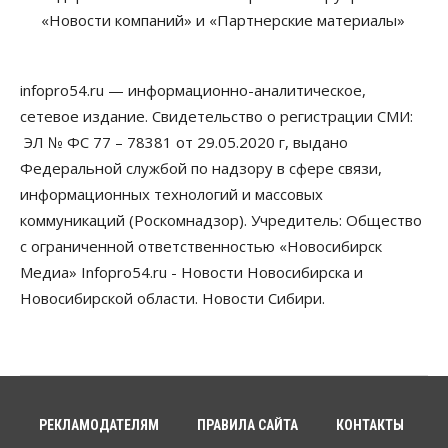
«Новости компаний» и «Партнерские материалы»
07 Августа 2026, 12:00
Общество
Жители Новосибирска смогут добровольно
infopro54.ru — информационно-аналитическое,
повысить свою пенсию
сетевое издание. Свидетельство о регистрации СМИ:
07 Августа 2026, 11:30
ЭЛ № ФС 77 – 78381 от 29.05.2020 г, выдано
Общество
Федеральной службой по надзору в сфере связи,
Деньгами будут распоряжаться дети: в десяти
информационных технологий и массовых
школах Новосибирской области введут
инициативное бюджетирование
коммуникаций (Роскомнадзор). Учредитель: Общество
07 Августа 2026, 11:00
с ограниченной ответственностью «Новосибирск
Медиа» Infopro54.ru - Новости Новосибирска и
Общество
Право&Порядок
В Новосибирске руководителя отдела полиции
Новосибирской области. Новости Сибири.
заключили под стражу
07 Августа 2026, 10:15
Общество
Недели жары повлияли на урожай в
Новосибирской области, но режима ЧС не будет
РЕКЛАМОДАТЕЛЯМ
ПРАВИЛА САЙТА
КОНТАКТЫ
07 Августа 2026, 10:00