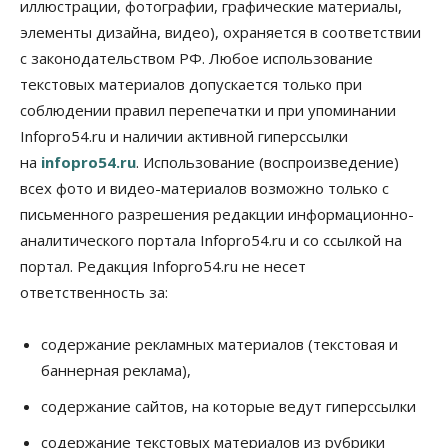
иллюстрации, фотографии, графические материалы,
элементы дизайна, видео), охраняется в соответствии
Сибирские аграрии увеличивают посевы горчицы
с законодательством РФ. Любое использование
07 Августа 2026, 14:00
текстовых материалов допускается только при
Власть
соблюдении правил перепечатки и при упоминании
В Новосибирске многодетным семьям вручили
Infopro54.ru и наличии активной гиперссылки
сертификаты на покупку автомобилей
07 Августа 2026, 13:55
на
infopro54.ru
. Использование (воспроизведение)
всех фото и видео-материалов возможно только с
Авто
Общество
письменного разрешения редакции информационно-
Треть автовладельцев в Новосибирской области
«поставили машины на прикол»
аналитического портала Infopro54.ru и со ссылкой на
07 Августа 2026, 13:00
портал. Редакция Infopro54.ru не несет
ответственность за:
Власть
Школы, библиотеки, пешеходные тротуары:
депутаты Госдумы контролируют работы на
содержание рекламных материалов (текстовая и
социальных объектах
баннерная реклама),
07 Августа 2026, 12:35
содержание сайтов, на которые ведут гиперссылки
Общество
Синоптики рассказали о погоде в Новосибирске
содержание текстовых материалов из рубрики
на выходных