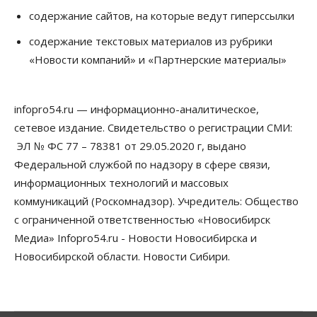
06 Августа 2026, 14:00
содержание сайтов, на которые ведут гиперссылки
Общество
содержание текстовых материалов из рубрики
«За тех, у кого от 270 баллов,
«Новости компаний» и «Партнерские материалы»
настоящая борьба»: вузы настойчиво
обзванивают новосибирских высокобалльников
перед зачислением
06 Августа 2026, 13:00
infopro54.ru — информационно-аналитическое,
сетевое издание. Свидетельство о регистрации СМИ:
Власть
Режим ЧС ввели в Омской области из-за засухи
ЭЛ № ФС 77 – 78381 от 29.05.2020 г, выдано
06 Августа 2026, 12:15
Федеральной службой по надзору в сфере связи,
информационных технологий и массовых
Власть
Общество
коммуникаций (Роскомнадзор). Учредитель: Общество
Новосибирск готовится к визиту Владимира
Путина
с ограниченной ответственностью «Новосибирск
06 Августа 2026, 12:05
Медиа» Infopro54.ru - Новости Новосибирска и
Новосибирской области. Новости Сибири.
Бизнес
Недвижимость
Общество
Росреестр назвал главные причины
отказов в регистрации недвижимости в НСО
06 Августа 2026, 12:00