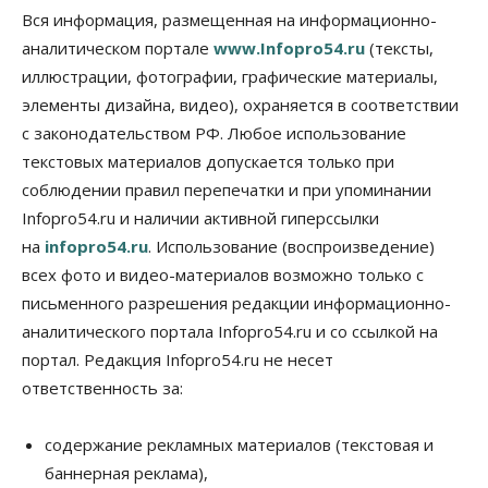
Общество
Право&Порядок
Вся информация, размещенная на информационно-
Подозреваемых в похищении человека
аналитическом портале
www.Infopro54.ru
(тексты,
задержали в Новосибирске
иллюстрации, фотографии, графические материалы,
06 Августа 2026, 16:15
элементы дизайна, видео), охраняется в соответствии
Общество
с законодательством РФ. Любое использование
Пенсионеры старше 80 лет в Новосибирской
области получили повышенные пенсии
текстовых материалов допускается только при
06 Августа 2026, 16:00
соблюдении правил перепечатки и при упоминании
Infopro54.ru и наличии активной гиперссылки
Финансы
на
infopro54.ru
. Использование (воспроизведение)
Россияне оформили ипотечных кредитов на 2,6
трлн рублей
всех фото и видео-материалов возможно только с
06 Августа 2026, 15:53
письменного разрешения редакции информационно-
аналитического портала Infopro54.ru и со ссылкой на
Власть
Думская гонка в Новосибирской области
портал. Редакция Infopro54.ru не несет
обойдется без самовыдвиженцев
ответственность за:
06 Августа 2026, 15:00
Бизнес
Власть
Общество
содержание рекламных материалов (текстовая и
Правительство России продлило разрешение на
баннерная реклама),
выпуск бензина «Евро-3»