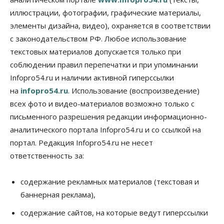
иллюстрации, фотографии, графические материалы,
Общество
элементы дизайна, видео), охраняется в соответствии
Недели жары повлияли на урожай в
Новосибирской области, но режима ЧС не будет
с законодательством РФ. Любое использование
07 Августа 2026, 10:00
текстовых материалов допускается только при
соблюдении правил перепечатки и при упоминании
Бизнес
Право&Порядок
Infopro54.ru и наличии активной гиперссылки
Предприятия Новосибирска
выстраивают системы защиты от атак БПЛА
на
infopro54.ru
. Использование (воспроизведение)
07 Августа 2026, 09:00
всех фото и видео-материалов возможно только с
письменного разрешения редакции информационно-
Бизнес
По «Сибэлектротерму» выдали исполнительные
аналитического портала Infopro54.ru и со ссылкой на
листы на полмиллиарда рублей
портал. Редакция Infopro54.ru не несет
07 Августа 2026, 08:00
ответственность за:
Бизнес
Власть
Медицина
Общество
Искусственный интеллект предлагают
содержание рекламных материалов (текстовая и
привлекать к разработке новых лекарств в
России
баннерная реклама),
06 Августа 2026, 19:00
содержание сайтов, на которые ведут гиперссылки
Мировые И Федеральные Новости