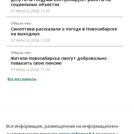
социальных объектах
07 Августа 2026, 12:35
Общество
Синоптики рассказали о погоде в Новосибирске
на выходных
07 Августа 2026, 12:00
Общество
Жители Новосибирска смогут добровольно
повысить свою пенсию
07 Августа 2026, 11:30
Все материалы
Общество
Деньгами будут распоряжаться дети: в десяти
школах Новосибирской области введут
инициативное бюджетирование
07 Августа 2026, 11:00
Общество
Право&Порядок
В Новосибирске руководителя отдела полиции
Вся информация, размещенная на информационно-
заключили под стражу
07 Августа 2026, 10:15
аналитическом портале
www.Infopro54.ru
(тексты,