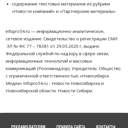
содержание текстовых материалов из рубрики
Россия построит в Киргизии новый кампус КРСУ:
30 гектаров, 15 тысяч студентов и 30 миллиардов
«Новости компаний» и «Партнерские материалы»
рублей
06 Августа 2026, 18:40
infopro54.ru — информационно-аналитическое,
Общество
Новосибирским студентам помогают
сетевое издание. Свидетельство о регистрации СМИ:
адаптироваться к учебе через культуру
ЭЛ № ФС 77 – 78381 от 29.05.2020 г, выдано
06 Августа 2026, 18:00
Федеральной службой по надзору в сфере связи,
Бизнес
Власть
Недвижимость
информационных технологий и массовых
Застройщики продавливают компромиссы по
коммуникаций (Роскомнадзор). Учредитель: Общество
площади участков для КРТ в Новосибирске
с ограниченной ответственностью «Новосибирск
06 Августа 2026, 17:30
Медиа» Infopro54.ru - Новости Новосибирска и
Бизнес
Недвижимость
Общество
Новосибирской области. Новости Сибири.
Около Заельцовского бора Новосибирска
началось строительство термального комплекса
06 Августа 2026, 17:00
Общество
Право&Порядок
Подозреваемых в похищении человека
задержали в Новосибирске
РЕКЛАМОДАТЕЛЯМ
ПРАВИЛА САЙТА
КОНТАКТЫ