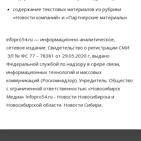
Деньгами будут распоряжаться дети: в десяти
школах Новосибирской области введут
содержание текстовых материалов из рубрики
инициативное бюджетирование
«Новости компаний» и «Партнерские материалы»
07 Августа 2026, 11:00
Общество
Право&Порядок
В Новосибирске руководителя отдела полиции
infopro54.ru — информационно-аналитическое,
заключили под стражу
сетевое издание. Свидетельство о регистрации СМИ:
07 Августа 2026, 10:15
ЭЛ № ФС 77 – 78381 от 29.05.2020 г, выдано
Общество
Федеральной службой по надзору в сфере связи,
Недели жары повлияли на урожай в
информационных технологий и массовых
Новосибирской области, но режима ЧС не будет
07 Августа 2026, 10:00
коммуникаций (Роскомнадзор). Учредитель: Общество
с ограниченной ответственностью «Новосибирск
Бизнес
Право&Порядок
Медиа» Infopro54.ru - Новости Новосибирска и
Предприятия Новосибирска
выстраивают системы защиты от атак БПЛА
Новосибирской области. Новости Сибири.
07 Августа 2026, 09:00
Бизнес
По «Сибэлектротерму» выдали исполнительные
листы на полмиллиарда рублей
07 Августа 2026, 08:00