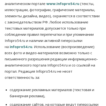
аналитическом портале
www.Infopro54.ru
(тексты,
Авто
Общество
иллюстрации, фотографии, графические материалы,
Треть автовладельцев в Новосибирской области
«поставили машины на прикол»
элементы дизайна, видео), охраняется в соответствии
07 Августа 2026, 13:00
с законодательством РФ. Любое использование
текстовых материалов допускается только при
Власть
Школы, библиотеки, пешеходные тротуары:
соблюдении правил перепечатки и при упоминании
депутаты Госдумы контролируют работы на
Infopro54.ru и наличии активной гиперссылки
социальных объектах
07 Августа 2026, 12:35
на
infopro54.ru
. Использование (воспроизведение)
всех фото и видео-материалов возможно только с
Общество
письменного разрешения редакции информационно-
Синоптики рассказали о погоде в Новосибирске
на выходных
аналитического портала Infopro54.ru и со ссылкой на
07 Августа 2026, 12:00
портал. Редакция Infopro54.ru не несет
ответственность за:
Общество
Жители Новосибирска смогут добровольно
повысить свою пенсию
содержание рекламных материалов (текстовая и
07 Августа 2026, 11:30
баннерная реклама),
Общество
содержание сайтов, на которые ведут гиперссылки