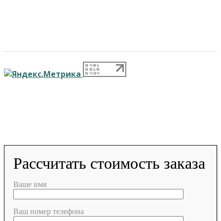
ПОЛИТИКА КОНФИДЕНЦИАЛЬНОСТИ ПЕРСОНАЛЬНЫХ
ДАННЫХ
© 2026 г. Общество с ограниченной ответственностью «Новосибирск
Медиа» 18+
Infopro54 - Важные новости Новосибирска и Новосибирской области.
Новости Сибири
Рассчитать стоимость заказа
Ваше имя
Ваш номер телефона