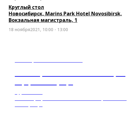
Круглый стол
Новосибирск, Marins Park Hotel Novosibirsk,
Вокзальная магистраль, 1
18 ноября2021, 10:00 - 13:00
21 октября 2021 г. с10:00 – 13:00
ВМР: Вторичное использование сырья.
Переработка мусора
Круглый стол
Новосибирск, Marins Park Hotel Novosibirsk, Вокзальная
магистраль, 1