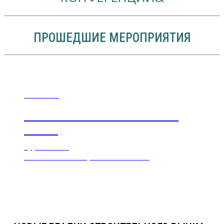
ПРОШЕДШИЕ МЕРОПРИЯТИЯ
30.08.2024
НОВЫЕ РЕАЛИИ СТРОИТЕЛЬНОГО
РЫНКА
Круглый стол
Отель DoubleTree by Hilton Novosibirsk