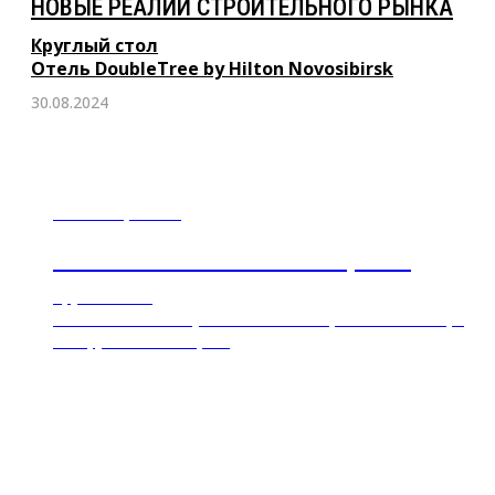
НОВЫЕ РЕАЛИИ СТРОИТЕЛЬНОГО РЫНКА
Круглый стол
Отель DoubleTree by Hilton Novosibirsk
30.08.2024
27 сентября 2024
ЭКОНОМИКА ЗАМКНУТОГО ЦИКЛА
Круглый стол
Отель DoubleTree by Hilton Novosibirsk, зал Homewood, 2
этаж, ул. Каменская, 7/1