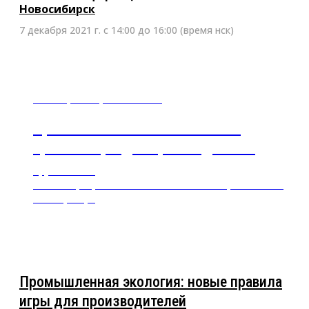
Новосибирск
7 декабря 2021 г. с 14:00 до 16:00 (время нск)
18 ноября2021, 10:00 - 13:00
Промышленная экология: новые
правила игры для производителей
Круглый стол
Новосибирск, Marins Park Hotel Novosibirsk, Вокзальная
магистраль, 1
Промышленная экология: новые правила
игры для производителей