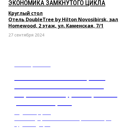
ЭКОНОМИКА ЗАМКНУТОГО ЦИКЛА
Круглый стол
Отель DoubleTree by Hilton Novosibirsk, зал
Homewood, 2 этаж, ул. Каменская, 7/1
27 сентября 2024
14 октября 2022 г.
II СИБИРСКАЯ КОНФЕРЕНЦИЯ ПО
УСТОЙЧИВОМУ РАЗВИТИЮ. ESG:
Современный инструмент в развитии
регионов и общества
Фиджитал-формат
Grand Autograph Hotel Novosibirsk, г. Новосибирск,
Орджоникидзе, 31