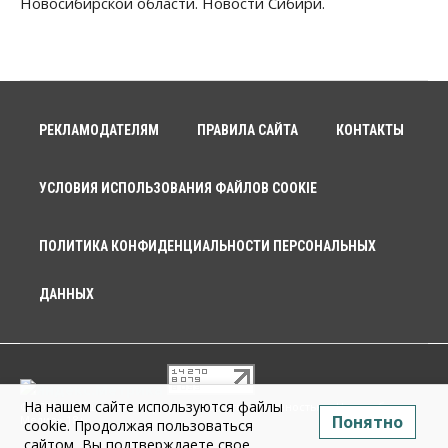
Новосибирской области. Новости Сибири.
РЕКЛАМОДАТЕЛЯМ
ПРАВИЛА САЙТА
КОНТАКТЫ
УСЛОВИЯ ИСПОЛЬЗОВАНИЯ ФАЙЛОВ COOKIE
ПОЛИТИКА КОНФИДЕНЦИАЛЬНОСТИ ПЕРСОНАЛЬНЫХ
ДАННЫХ
На нашем сайте используются файлы
© 2026 г. Общество с ограниченной ответственностью «Новосибирск
Понятно
Медиа» 18+
cookie. Продолжая пользоваться
сайтом, Вы подтверждаете свое