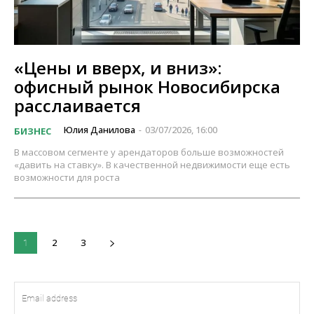
«Цены и вверх, и вниз»:
офисный рынок Новосибирска
расслаивается
Юлия Данилова
03/07/2026, 16:00
БИЗНЕС
-
В массовом сегменте у арендаторов больше возможностей
«давить на ставку». В качественной недвижимости еще есть
возможности для роста
2
3
1