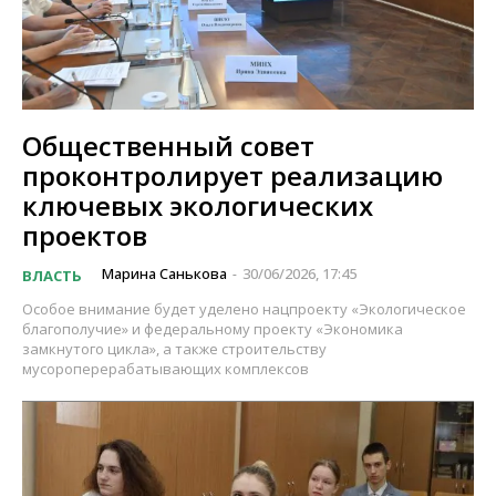
Общественный совет
проконтролирует реализацию
ключевых экологических
проектов
Марина Санькова
30/06/2026, 17:45
ВЛАСТЬ
-
Особое внимание будет уделено нацпроекту «Экологическое
благополучие» и федеральному проекту «Экономика
замкнутого цикла», а также строительству
мусороперерабатывающих комплексов