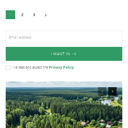
2
3
1
I WANT IN
Privacy Policy
I've read and accept the
.