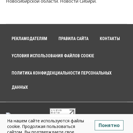
Новосибирской области. Новости Сибири.
РЕКЛАМОДАТЕЛЯМ
ПРАВИЛА САЙТА
КОНТАКТЫ
УСЛОВИЯ ИСПОЛЬЗОВАНИЯ ФАЙЛОВ COOKIE
ПОЛИТИКА КОНФИДЕНЦИАЛЬНОСТИ ПЕРСОНАЛЬНЫХ
ДАННЫХ
На нашем сайте используются файлы
© 2026 г. Общество с ограниченной ответственностью «Новосибирск
Понятно
Медиа» 18+
cookie. Продолжая пользоваться
сайтом, Вы подтверждаете свое