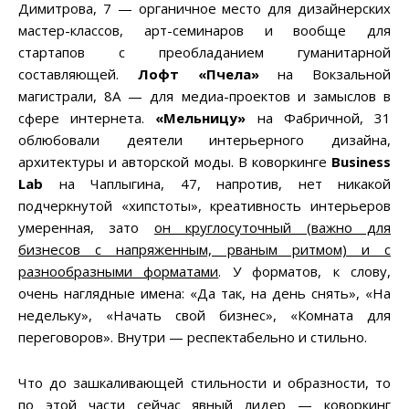
Димитрова, 7 — органичное место для дизайнерских
мастер-классов, арт-семинаров и вообще для
стартапов с преобладанием гуманитарной
составляющей.
Лофт «Пчела»
на Вокзальной
магистрали, 8А — для медиа-проектов и замыслов в
сфере интернета.
«Мельницу»
на Фабричной, 31
облюбовали деятели интерьерного дизайна,
архитектуры и авторской моды. В коворкинге
Business
Lab
на Чаплыгина, 47, напротив, нет никакой
подчеркнутой «хипстоты», креативность интерьеров
умеренная, зато
он круглосуточный (важно для
бизнесов с напряженным, рваным ритмом) и с
разнообразными форматами
. У форматов, к слову,
очень наглядные имена: «Да так, на день снять», «На
недельку», «Начать свой бизнес», «Комната для
переговоров». Внутри — респектабельно и стильно.
Что до зашкаливающей стильности и образности, то
по этой части сейчас явный лидер — коворкинг