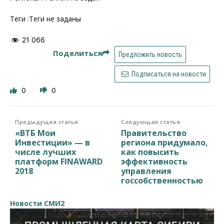
Теги :Теги не заданы
21 066
Поделиться
Предложить новость
Подписаться на новости
0
0
Предыдущая статья
Следующая статья
«ВТБ Мои
Правительство
Инвестиции» — в
региона придумало,
числе лучших
как повысить
платформ FINAWARD
эффективность
2018
управления
госсобственностью
Новости СМИ2