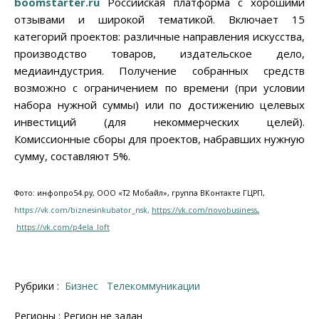
boomstarter.ru
Российская платформа с хорошими
отзывами и широкой тематикой. Включает 15
категорий проектов: различные направления искусства,
производство товаров, издательское дело,
медиаиндустрия. Получение собранных средств
возможно с ограничением по времени (при условии
набора нужной суммы) или по достижению целевых
инвестиций (для некоммерческих целей).
Комиссионные сборы для проектов, набравших нужную
сумму, составляют 5%.
Фото: инфопро54.ру, OOO «T2 Мобайл», группа ВКонтакте ГЦРП,
https://vk.com/biznesinkubator_nsk,
https://vk.com/novobusiness
,
https://vk.com/p4ela_loft
Рубрики :
Бизнес
Телекоммуникации
Регионы : Регион не задан