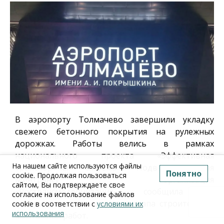
В аэропорту Толмачево завершили укладку
свежего бетонного покрытия на рулежных
дорожках. Работы велись в рамках
национального проекта «Эффективная
На нашем сайте используются файлы
транспортная система». Подведомственная
Понятно
cookie. Продолжая пользоваться
Минтрансу организация
сайтом, Вы подтверждаете свое
«Ространсмодернизация» сообщила о
согласие на использование файлов
завершении этого важного этапа строительно-
cookie в соответствии с
условиями их
использования
монтажных работ.