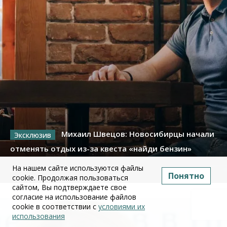
Михаил Швецов: Новосибирцы начали
отменять отдых из-за квеста «найди бензин»
На нашем сайте используются файлы
09 июля 2026
Понятно
cookie. Продолжая пользоваться
сайтом, Вы подтверждаете свое
согласие на использование файлов
cookie в соответствии с
условиями их
использования