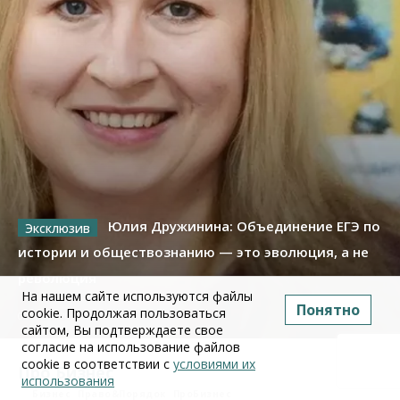
Юлия Дружинина: Объединение ЕГЭ по
истории и обществознанию — это эволюция, а не
революция
На нашем сайте используются файлы
Понятно
cookie. Продолжая пользоваться
02 июля 2026
сайтом, Вы подтверждаете свое
согласие на использование файлов
cookie в соответствии с
условиями их
Про Бизнес
использования
Бизнес
Право&Порядок
ПроБизнес