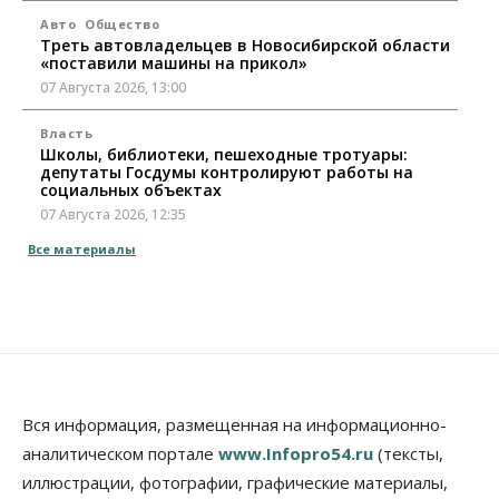
Авто
Общество
Треть автовладельцев в Новосибирской области
«поставили машины на прикол»
07 Августа 2026, 13:00
Власть
Школы, библиотеки, пешеходные тротуары:
депутаты Госдумы контролируют работы на
социальных объектах
07 Августа 2026, 12:35
Все материалы
Общество
Синоптики рассказали о погоде в Новосибирске
на выходных
07 Августа 2026, 12:00
Общество
Жители Новосибирска смогут добровольно
повысить свою пенсию
Вся информация, размещенная на информационно-
07 Августа 2026, 11:30
аналитическом портале
www.Infopro54.ru
(тексты,
Общество
иллюстрации, фотографии, графические материалы,