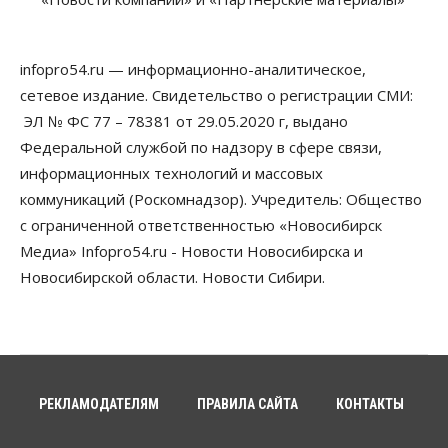
Бизнес
Власть
Медицина
Общество
Искусственный интеллект предлагают
infopro54.ru — информационно-аналитическое,
привлекать к разработке новых лекарств в
России
сетевое издание. Свидетельство о регистрации СМИ:
06 Августа 2026, 19:00
ЭЛ № ФС 77 – 78381 от 29.05.2020 г, выдано
Федеральной службой по надзору в сфере связи,
Мировые И Федеральные Новости
информационных технологий и массовых
Россия построит в Киргизии новый кампус КРСУ:
30 гектаров, 15 тысяч студентов и 30 миллиардов
коммуникаций (Роскомнадзор). Учредитель: Общество
рублей
с ограниченной ответственностью «Новосибирск
06 Августа 2026, 18:40
Медиа» Infopro54.ru - Новости Новосибирска и
Общество
Новосибирской области. Новости Сибири.
Новосибирским студентам помогают
адаптироваться к учебе через культуру
06 Августа 2026, 18:00
Бизнес
Власть
Недвижимость
Застройщики продавливают компромиссы по
площади участков для КРТ в Новосибирске
РЕКЛАМОДАТЕЛЯМ
ПРАВИЛА САЙТА
КОНТАКТЫ
06 Августа 2026, 17:30