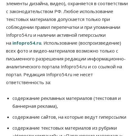
Деньгами будут распоряжаться дети: в десяти
элементы дизайна, видео), охраняется в соответствии
школах Новосибирской области введут
инициативное бюджетирование
с законодательством РФ. Любое использование
07 Августа 2026, 11:00
текстовых материалов допускается только при
соблюдении правил перепечатки и при упоминании
Общество
Право&Порядок
Infopro54.ru и наличии активной гиперссылки
В Новосибирске руководителя отдела полиции
заключили под стражу
на
infopro54.ru
. Использование (воспроизведение)
07 Августа 2026, 10:15
всех фото и видео-материалов возможно только с
письменного разрешения редакции информационно-
Общество
Недели жары повлияли на урожай в
аналитического портала Infopro54.ru и со ссылкой на
Новосибирской области, но режима ЧС не будет
портал. Редакция Infopro54.ru не несет
07 Августа 2026, 10:00
ответственность за:
Бизнес
Право&Порядок
Предприятия Новосибирска
содержание рекламных материалов (текстовая и
выстраивают системы защиты от атак БПЛА
баннерная реклама),
07 Августа 2026, 09:00
содержание сайтов, на которые ведут гиперссылки
Бизнес
По «Сибэлектротерму» выдали исполнительные
содержание текстовых материалов из рубрики
листы на полмиллиарда рублей
«Новости компаний» и «Партнерские материалы»
07 Августа 2026, 08:00